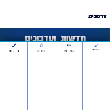
סרטונים:
חדשות ועדכונים
חיפוש
הצטרפi
סיורים
צור קשר
חשיפה ברשת: כ־150 חשבונות פעלו לכאורה להפצת