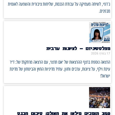
ג'רפי, לשיחה מעמיקה על עבודת הכנסת, שליחות ציבורית והשפעה לאומית
מבפנים.
מפלסטיניזם – לציונות ערבית
17 במרץ 2026
הרצאה נוספת ברצף ההרצאות של ׳אם תרצו׳, עם הרצאה מרתקת! של: ד״ר
עינת וילף, על ציונות, ערבים וחזון. עתיד מדיניות החוץ והביטחון של מדינת
ישראל!
350 תומכים מילאו את האולם: סיכום הכנס