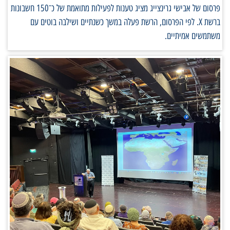
פרסום של אבישי גרינצייג מציג טענות לפעילות מתואמת של כ־150 חשבונות
ברשת X. לפי הפרסום, הרשת פעלה במשך כשנתיים ושילבה בוטים עם
משתמשים אמיתיים.