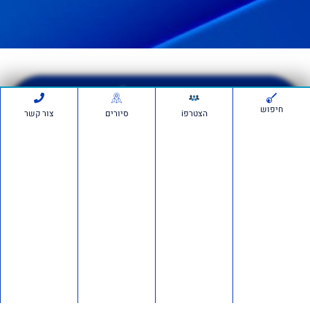
הרשמה לסיור
חיפוש
>>
הצטרפi
סיורים
צור קשר
יש לכם שאלה פנו לבן בוחבוט
לתמיכה בווצאפ
0525050870