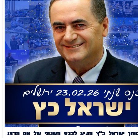
חון ישראל כ"ץ מגיע לכנס השנתי של אם תרצו: