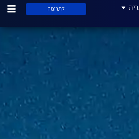
רית
לתרומה