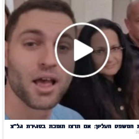
 המשפט העליון: אם תרצו תומכת בסגירת גל״צ