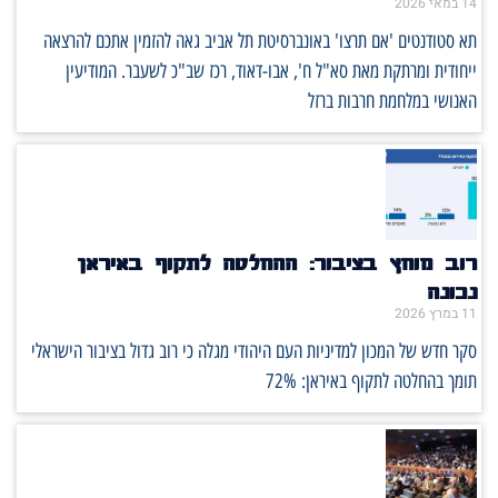
14 במאי 2026
תא סטודנטים 'אם תרצו' באונברסיטת תל אביב גאה להזמין אתכם להרצאה
ייחודית ומרתקת מאת סא"ל ח', אבו-דאוד, רכז שב"כ לשעבר. המודיעין
האנושי במלחמת חרבות ברזל
רוב מוחץ בציבור: ההחלטה לתקוף באיראן
נכונה
11 במרץ 2026
סקר חדש של המכון למדיניות העם היהודי מגלה כי רוב גדול בציבור הישראלי
תומך בהחלטה לתקוף באיראן: 72%