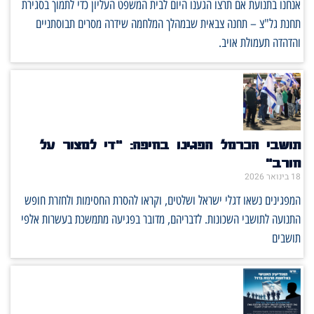
אנחנו בתנועת אם תרצו הגענו היום לבית המשפט העליון כדי לתמוך בסגירת
תחנת גל"צ – תחנה צבאית שבמהלך המלחמה שידרה מסרים תבוסתניים
והדהדה תעמולת אויב.
תושבי הכרמל הפגינו בחיפה: “די למצור על
חורב”
18 בינואר 2026
המפגינים נשאו דגלי ישראל ושלטים, וקראו להסרת החסימות ולחזרת חופש
התנועה לתושבי השכונות. לדבריהם, מדובר בפגיעה מתמשכת בעשרות אלפי
תושבים