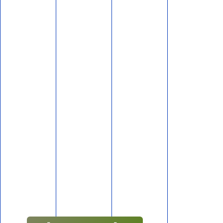
לפני 4 שבועות
1,463,487
אם תרצו בשטח: סיור חוות
בבנימין ובשומרון
לפני חודש 1
796,236
דרוש/ה רכז/ת שטח לתנועת
אם תרצו
לפני 3 חודשים
3,155,403
דרוש/ה רכז/ת פרויקטים
לתנועת אם תרצו
לתמיכה בווצאפ