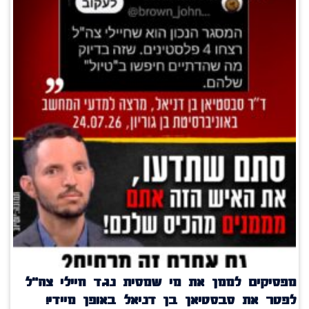
מפסיקים לממן את מי שמסית נגד חיילי צה"ל
לפטר את סבסטיאן בן דניאל באופן מיידי!