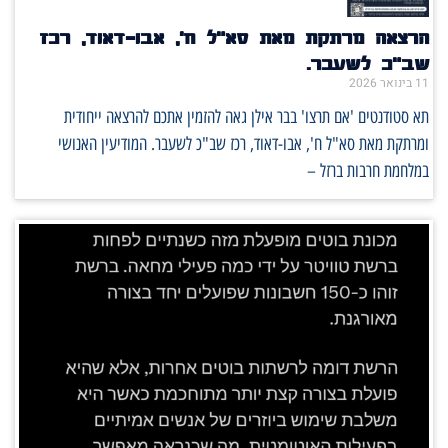
הרצאה מרתקת מאת סא"ל ח', אבו-דאוד, רכז
שב"כ לשעבר.
11 בינואר 2026
תא סטודנטים 'אם תרצו' בבר אילן גאה להזמין אתכם להרצאה ייחודית
ומרתקת מאת סא"ל ח', אבו-דאוד, רכז שב"כ לשעבר. המודיעין האנושי
במלחמת חרבות ברזל –