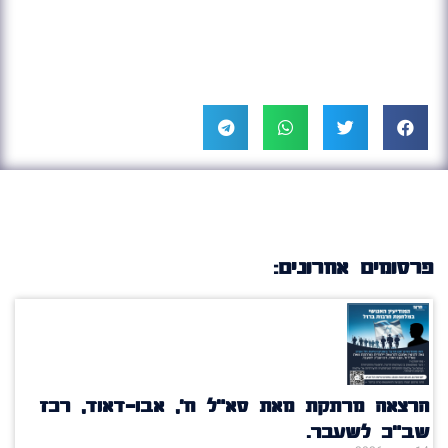
פרסומים אחרונים:
הרצאה מרתקת מאת סא"ל ח', אבו-דאוד, רכז
שב"כ לשעבר.