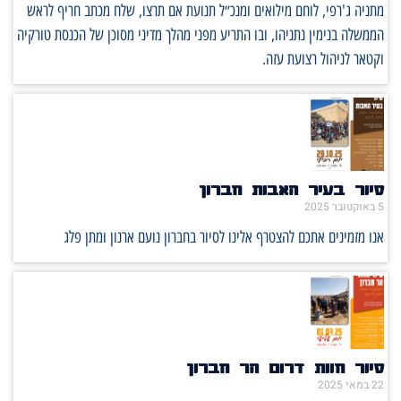
מתניה ג'רפי, לוחם מילואים ומנכ״ל תנועת אם תרצו, שלח מכתב חריף לראש
הממשלה בנימין נתניהו, ובו התריע מפני מהלך מדיני מסוכן של הכנסת טורקיה
וקטאר לניהול רצועת עזה.
סיור בעיר האבות חברון
5 באוקטובר 2025
אנו מזמינים אתכם להצטרף אלינו לסיור בחברון נועם ארנון ומתן פלג
סיור חוות דרום הר חברון
22 במאי 2025