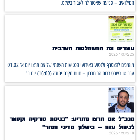
המילואים – פגיעה שאסור לה לעבור בשקט.
עוצרים את ההשתלטות הערבית
25 בינואר 2026
מוזמנים להצטרף ולנטוע באירועי הנטיעות השנתי של אם תרצו יום א' 01.02
ערב טו בשבט דרום הר חברון – חוות מקנה יהודה (16:00) יום ב'
מנכ״ל אם תרצו מתריע: ״כניסת טורקיה וקטאר
לניהול עזה – כישלון מדיני חמור״
18 בינואר 2026