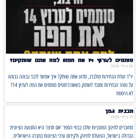
סותמים לערוץ 14 את הפה! למה אתם שותקים?
26 ביולי 2026
יו"ר ועדת הבחירות סולברג, מדוע אתה שותק? איך אפשר לדבר גבוהה גבוהה
על טוהר הבחירות ומנגד לשתוק כשאנרכיסטים סותמים את הפה לערוץ 14?
לא היססת
תכנית גפן
19 ביולי 2026
מחוברים לחינוך התוכניות שלנו בבתי הספר 'אם תרצו' היא התנועה הציונית
הגדולה בישראל, הפועלת לחיזוק ולקידום ערכי הציונות בחברה הישראלית.