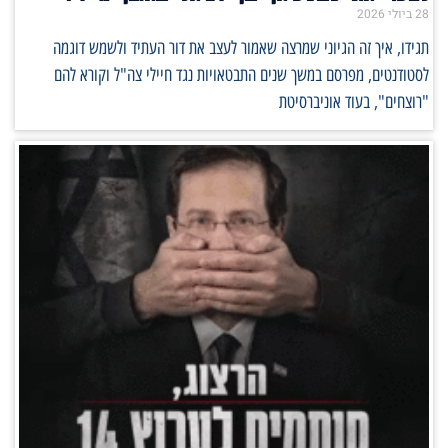
28 ביולי 2026
תגידו, איך זה הגיוני שמרצה שאמור לעצב את דור העתיד ולשמש דוגמה
לסטודנטים, מפרסם במשך שנים התבטאויות נגד חיילי צה"ל וקורא להם
"רוצחים", בעוד אוניברסיטת