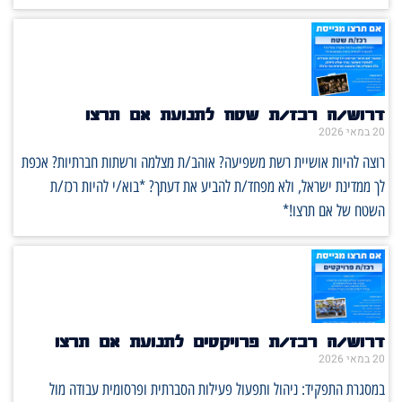
דרוש/ה רכז/ת שטח לתנועת אם תרצו
20 במאי 2026
רוצה להיות אושיית רשת משפיעה? אוהב/ת מצלמה ורשתות חברתיות? אכפת
לך ממדינת ישראל, ולא מפחד/ת להביע את דעתך? *בוא/י להיות רכז/ת
השטח של אם תרצו!*
דרוש/ה רכז/ת פרויקטים לתנועת אם תרצו
20 במאי 2026
במסגרת התפקיד: ניהול ותפעול פעילות הסברתית ופרסומית עבודה מול