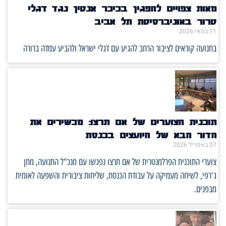
מאות צפויים להפגין בכיכר אנטין נגד דגלי
טרור באוניברסיטת תל אביב
11 במאי 2026
בתנועה קוראים לציבור הרחב להגיע עם דגלי ישראל ולהביע עמדה ברורה
תוכנית הצוערים של אם תרצו: מכשירים את
הדור הבא של היועצים בכנסת
27 באפריל 2026
צוערי התוכנית הפרלמנטרית של אם תרצו נפגשו עם מנכ"ל התנועה, מתן
ג'רפי, לשיחה מעמיקה על עבודת הכנסת, שליחות ציבורית והשפעה לאומית
מבפנים.