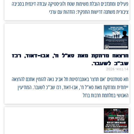
פעילים ומתנדבים הובלת משימות שטח ולוגיסטיקה עבודה דינמית בסביבה
ציבורית משתנה דרישות התפקיד: הזדהות עם ערכי
הרצאה מרתקת מאת סא"ל ח', אבו-דאוד, רכז
שב"כ לשעבר.
14 במאי 2026
תא סטודנטים 'אם תרצו' באונברסיטת תל אביב גאה להזמין אתכם להרצאה
ייחודית ומרתקת מאת סא"ל ח', אבו-דאוד, רכז שב"כ לשעבר. המודיעין
האנושי במלחמת חרבות ברזל