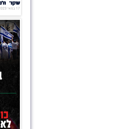
שקר ה'נ
17 במאי 2023