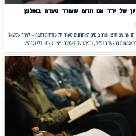
יון של יו״ר אם תרצו שעורר סערה באולפן
ר תנועת אם תרצו עורר בימים האחרונים סערה תקשורתית רחבה – לאחר שנשאל
יסמאות במצעד הדגלים, ובפרט על האמירה: ״אין ניצחון בלי נכבה״.