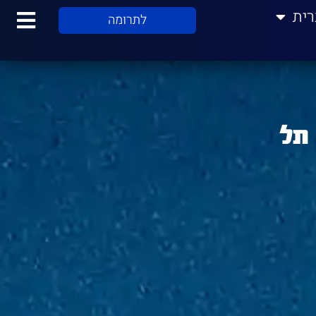
רית
לתרומה
תל