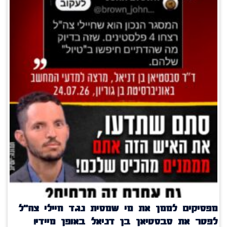
מפסיקים לממן את מי שמסית נגד חיילי צה"ל
לפטר את סבסטיאן בן דניאל באופן מיידי!