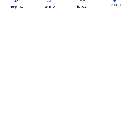
חיפוש
הצטרפi
סיורים
צור קשר
השב"כ ביצע האזנות סתר לסיכול מינוי זיני –
חייבים לחקור את זה
5 ביולי 2026
אנחנו יוצאים למהלך דרמטי וצריכים אתכם איתנו: גלי בהרב־מיארה מסרבת
לחקור את מי שניסה לטרפד את מינוי זיני לראש השב"כ– אנחנו פונים לבג"ץ.
על פי
סרטונים:
חדשות ועדכונים