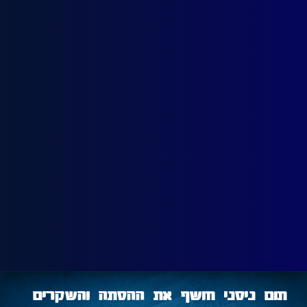
תום ניסני חושף את ההסתה והשקרים