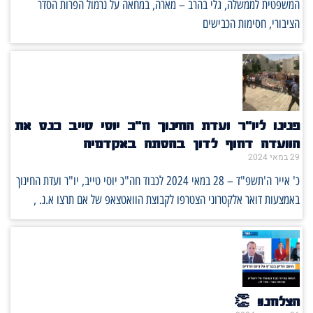
המשפטית לממשלה, גלי בהרב – מארה, במחאה על נרמול הפרות הסדר
הציבורי, חסימות הכבישים
פנינו ליו"ר ועדת החינוך ח"כ יוסי טייב כנס את
הוועדה דחוף לדון בהסתה באקדמיה
29 במאי 2024
כ' אייר ה'תשפ"ד – 28 במאי 2024 לכבוד חה"כ יוסי טייב, יו"ר ועדת החינוך
באמצעות דואר אלקטרוני הצטרפו לקבוצת הוואטצאפ של אם תרצו א.נ. ,
הצלחנו! 👏