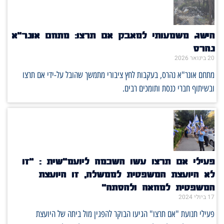
הישג משמעותי למאבק אם תרצו: מתחם אונר״א
נהרס
20 בינואר 2026
מתחם אונר"א נהרס, בעקבות לחץ ציבורי מתמשך שהובל על-ידי אם תרצו
ובשיתוף חברי כנסת ותומכים רבים.
פעילי אם תרצו עשו השכמה ליועמ"שית : "זו
לא היועצת המשפטית לממשלה, זו היועצת
המשפטית למחאה ולהסתה"
17 ביולי 2024
פעילי תנועת "אם תרצו" הגיעו הבוקר להפגין מול ביתה של היועצת