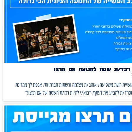
רכז/ת שטח לתנועת אם תרצו
אושיית רשת משפיעה? אוהב/ת מצלמה ורשתות חברתיות? אכפת לך ממדינת
מפחד/ת להביע את דעתך? *בוא/י להיות רכז/ת השטח של אם תרצו!*