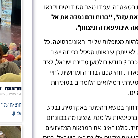
 המשטרה, עמדו מאה סטודנטים וקראו
את עזה", "ברוח ודם נפדה את אל
 אינתיפאדה וניצחון".
היות מטופלות על ידי האוניברסיטה. כל
לא ייתכן שבאותו ספסל בכיתה יישב
סטודנט משרת במילואים, שמסכן את נפשו כבר 8 חודשים למען מדינת ישראל, לצד
דה. זוהי סכנה ברורה ומוחשית לחיי
משרתי המילואים הלומדים במוסדות
הרצאה ש
ים.
14 ביולי 2026
הרצאה של ד"
יון דחוף בנושא ההסתה באקדמיה. נבקש
עציון.
ניברסיטאות על מנת שיציגו מה בכוונתם
ד. כולנו ראינו את המראות המזעזעים
הישנות מראות אלו גם כאן בישראל, בטח