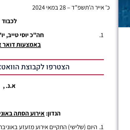
כ' אייר ה'תשפ"ד – 28 במאי 2024
לכבוד
חה"כ יוסי טייב, יו
באמצעות דואר א
הצטרפו לקבוצת הוואטצ
א.נ. ,
הנדון:
אירוע הסתה באונ
היום (שלישי) התקיים אירוע מזעזע באוניב