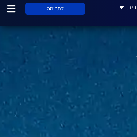
רית
לתרומה