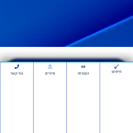
לפנייה בווצאפ
חיפוש
הצטרפi
סיורים
צור קשר
לאור רכז הסיור,
לרישום > לחצו
כאן
לתמיכה בווצאפ