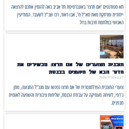
תא סטודנטים 'אם תרצו' באונברסיטת תל אביב גאה להזמין אתכם להרצאה
ייחודית ומרתקת מאת סא"ל ח', אבו-דאוד, רכז שב"כ לשעבר. המודיעין
האנושי במלחמת חרבות ברזל
תוכנית הצוערים של אם תרצו: מכשירים את
הדור הבא של היועצים בכנסת
27 באפריל 2026
צוערי התוכנית הפרלמנטרית של אם תרצו נפגשו עם מנכ"ל התנועה, מתן
ג'רפי, לשיחה מעמיקה על עבודת הכנסת, שליחות ציבורית והשפעה לאומית
מבפנים.