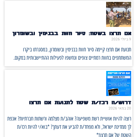
אם תרצו בשטח: סיור חוות בבנימין ובשומרון
9 ביולי 2026
תנועת אם תרצו קיימה סיור חוות בבנימין ובשומרון, במסגרתו ביקרו
המשתתפים בחוות רמתיים צופים ונחשפו לפעילות ההתיישבותית במקום.
דרוש/ה רכז/ת שטח לתנועת אם תרצו
20 במאי 2026
רוצה להיות אושיית רשת משפיעה? אוהב/ת מצלמה ורשתות חברתיות? אכפת
לך ממדינת ישראל, ולא מפחד/ת להביע את דעתך? *בוא/י להיות רכז/ת
השטח של אם תרצו!*