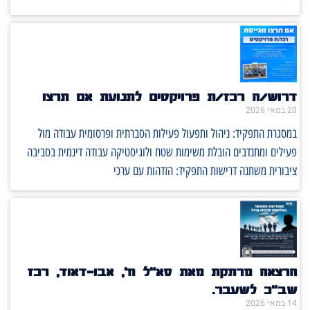
דרוש/ה רכז/ת פרויקטים לתנועת אם תרצו
20 במאי 2026
במסגרת התפקיד: ניהול ותפעול פעילות הסברתית ופרסומית עבודה מול
פעילים ומתנדבים הובלת משימות שטח ולוגיסטיקה עבודה דינמית בסביבה
ציבורית משתנה דרישות התפקיד: הזדהות עם ערכי
הרצאה מרתקת מאת סא"ל ח', אבו-דאוד, רכז
שב"כ לשעבר.
14 במאי 2026