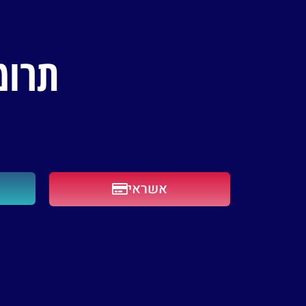
תרומ
אשראי