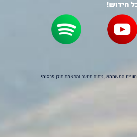
ל חידוש!
יקסלים של צדדים שלישיים – כולל Google, Facebook ו-Microsoft – לצורך שיפור חוויית המשתמש, ניתוח תנועה והתאמת תוכן פרסומי.