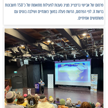
פרסום של אבישי גרינצייג מציג טענות לפעילות מתואמת של כ־150 חשבונות
ברשת X. לפי הפרסום, הרשת פעלה במשך כשנתיים ושילבה בוטים עם
משתמשים אמיתיים.