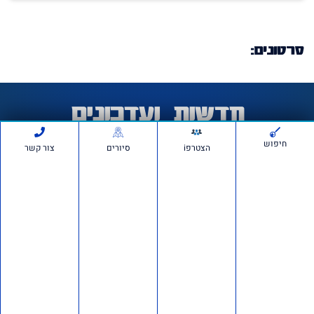
סרטונים:
חדשות ועדכונים
חיפוש
הצטרפi
סיורים
צור קשר
חשיפה ברשת: כ־150 חשבונות פעלו לכאורה להפצת