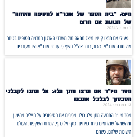
מיצג "בית הספר של אונר"א לחטיפה והסתה"
של תנועת אם תרצו
1 באפריל 2024
פעילי אם תרצו קיימו מיצג מחאה מול משרדי הארגון המדמה חטופים בכיתה
מול מורה אונר"א. כזכור, דובר צה"ל חשף כי עובדי אונר"א היו מעורבים
מסר מיו״ר אם תרצו מתן פלג: אל תתנו לקבלני
הסכסוך לבלבל אתכם!
13 בפברואר 2024
מסר מיו״ר התנועה מתן פלג כולנו מכירים את הסיפורים על חיילים מהימין
ומהשמאל שנלחמים ביחד כאחים, כתף אל כתף, למרות השקפות העולם
השונות שלהם. כשהם