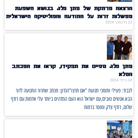
הרצאה מרתקת של מתן פלג בנושא השפעת
ממשלות זרות על התודעה והפוליטיקה הישראלית
22 בדצמבר 2024
מתן פלג מסיים את תפקידו, קראו את המכתב
המלא
24 ביולי 2024
לכבוד: פעילי ותומכי תנועת "אם תרצו"הנדון: מכתב שחרור התנועה לדור
הבא.אנשים טובים,עם ישראל הוא העם המדהים ביותר עלי אדמות.עם רודף
שלום, רודף צדק ומוסר ברמות