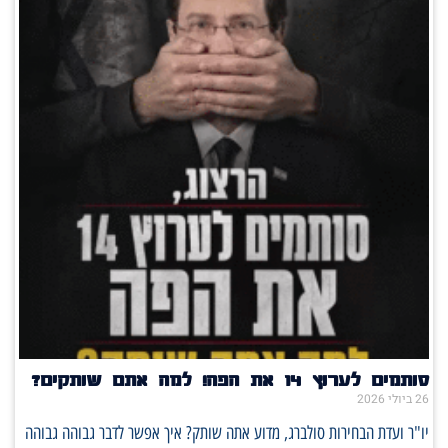
סותמים לערוץ 14 את הפה! למה אתם שותקים?
26 ביולי 2026
יו"ר ועדת הבחירות סולברג, מדוע אתה שותק? איך אפשר לדבר גבוהה גבוהה