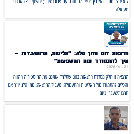
למכירה' ומחבר המדריך 'כיצד להתווכח עם פרוגרסיבי'; יחשוף כיצד ארגוני
תעמולה
הרצאת זום מתן פלג: "אליטות, פרופגנדות –
איך להתמודד ומה ההשפעות"
31 ביולי 2025
הרצאה זו חלק מסדרת הרצאות בזום שתלמד אותכם את ההיסטוריה ההווה
והכלים להתמודד מול האליטות והתעמולה. מעביר ההרצאה: מתן פלג יו”ר אם
תרצו לשעבר, כיום