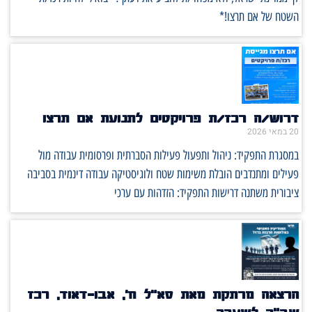
השטח של אם תרצו!*
דרוש/ה רכז/ת פרויקטים לתנועת אם תרצו
20 במאי 2026
במסגרת התפקיד: ניהול ותפעול פעילות הסברתית ופרסומית עבודה מול
פעילים ומתנדבים הובלת משימות שטח ולוגיסטיקה עבודה דינמית בסביבה
ציבורית משתנה דרישות התפקיד: הזדהות עם ערכי
הרצאה מרתקת מאת סא"ל ח', אבו-דאוד, רכז
שב"כ לשעבר.