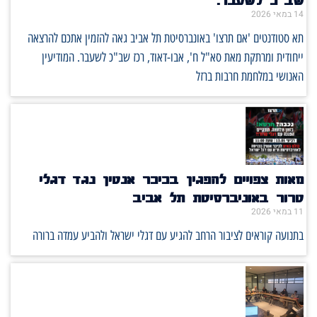
14 במאי 2026
תא סטודנטים 'אם תרצו' באונברסיטת תל אביב גאה להזמין אתכם להרצאה
ייחודית ומרתקת מאת סא"ל ח', אבו-דאוד, רכז שב"כ לשעבר. המודיעין
האנושי במלחמת חרבות ברזל
מאות צפויים להפגין בכיכר אנטין נגד דגלי
טרור באוניברסיטת תל אביב
11 במאי 2026
בתנועה קוראים לציבור הרחב להגיע עם דגלי ישראל ולהביע עמדה ברורה