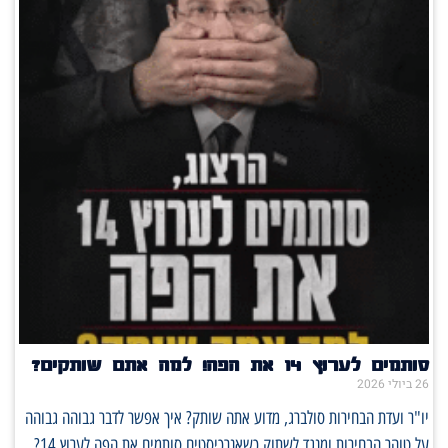
סותמים לערוץ 14 את הפה! למה אתם שותקים?
26 ביולי 2026
יו"ר ועדת הבחירות סולברג, מדוע אתה שותק? איך אפשר לדבר גבוהה גבוהה
על טוהר הבחירות ומנגד לשתוק כשאנרכיסטים סותמים את הפה לערוץ 14?