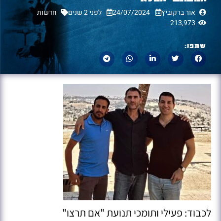
אור ברקוביץ
24/07/2024
לפני 2 שנים
חדשות
213,973
שתפו:
לכבוד: פעילי ותומכי תנועת "אם תרצו"