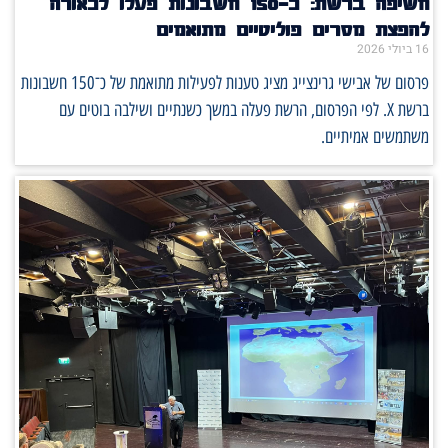
חשיפה ברשת: כ־150 חשבונות פעלו לכאורה
להפצת מסרים פוליטיים מתואמים
16 ביולי 2026
פרסום של אבישי גרינצייג מציג טענות לפעילות מתואמת של כ־150 חשבונות
ברשת X. לפי הפרסום, הרשת פעלה במשך כשנתיים ושילבה בוטים עם
משתמשים אמיתיים.