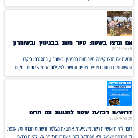
אם תרצו בשטח: סיור חוות בבנימין ובשומרון
9 ביולי 2026
תנועת אם תרצו קיימה סיור חוות בבנימין ובשומרון, במסגרתו ביקרו
המשתתפים בחוות רמתיים צופים ונחשפו לפעילות ההתיישבותית במקום.
דרוש/ה רכז/ת שטח לתנועת אם תרצו
20 במאי 2026
רוצה להיות אושיית רשת משפיעה? אוהב/ת מצלמה ורשתות חברתיות? אכפת
לך ממדינת ישראל, ולא מפחד/ת להביע את דעתך? *בוא/י להיות רכז/ת