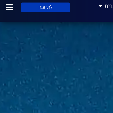
רית
לתרומה