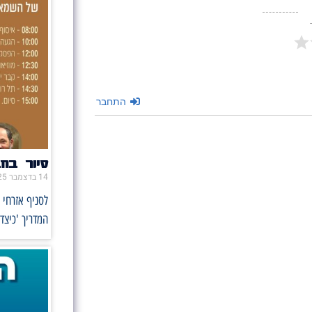
התחבר
סיור בח
14 בדצמבר 2025
לסניף אזרחי 
המדריך 'כיצד