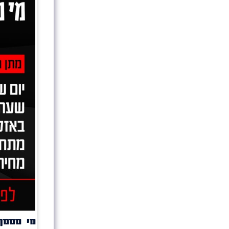
מי מממן