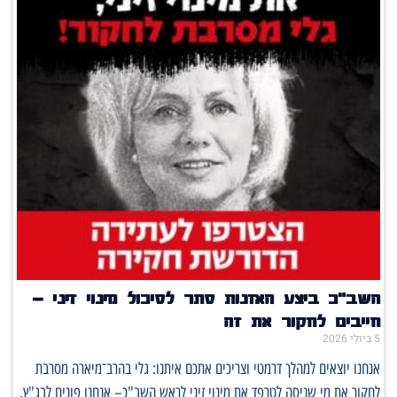
השב"כ ביצע האזנות סתר לסיכול מינוי זיני –
חייבים לחקור את זה
5 ביולי 2026
אנחנו יוצאים למהלך דרמטי וצריכים אתכם איתנו: גלי בהרב־מיארה מסרבת
לחקור את מי שניסה לטרפד את מינוי זיני לראש השב"כ– אנחנו פונים לבג"ץ.