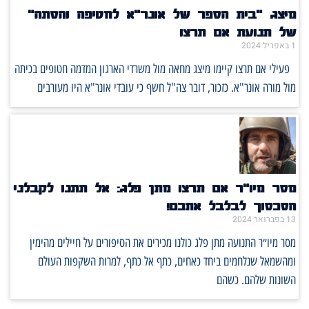
מיצג "בית הספר של אונר"א לחטיפה והסתה"
של תנועת אם תרצו
1 באפריל 2024
פעילי אם תרצו קיימו מיצג מחאה מול משרדי הארגון המדמה חטופים בכיתה
מול מורה אונר"א. כזכור, דובר צה"ל חשף כי עובדי אונר"א היו מעורבים
מסר מיו״ר אם תרצו מתן פלג: אל תתנו לקבלני
הסכסוך לבלבל אתכם!
13 בפברואר 2024
מסר מיו״ר התנועה מתן פלג כולנו מכירים את הסיפורים על חיילים מהימין
ומהשמאל שנלחמים ביחד כאחים, כתף אל כתף, למרות השקפות העולם
השונות שלהם. כשהם