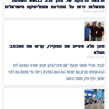
הרצאה מרתקת של מתן פלג בנושא השפעת
ממשלות זרות על התודעה והפוליטיקה הישראלית
22 בדצמבר 2024
מתן פלג מסיים את תפקידו, קראו את המכתב
המלא
24 ביולי 2024
לכבוד: פעילי ותומכי תנועת "אם תרצו"הנדון: מכתב שחרור התנועה לדור
הבא.אנשים טובים,עם ישראל הוא העם המדהים ביותר עלי אדמות.עם רודף
שלום, רודף צדק ומוסר ברמות