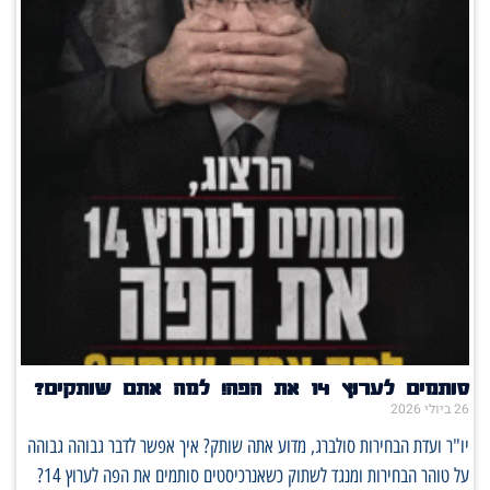
סותמים לערוץ 14 את הפה! למה אתם שותקים?
26 ביולי 2026
יו"ר ועדת הבחירות סולברג, מדוע אתה שותק? איך אפשר לדבר גבוהה גבוהה
על טוהר הבחירות ומנגד לשתוק כשאנרכיסטים סותמים את הפה לערוץ 14?