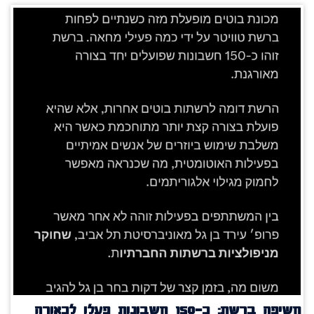
חשיפה ברשת: כ־150 חשבונות פעלו לכאורה