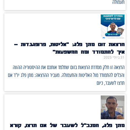
תעמולה
הרצאת זום מתן פלג: "אליטות, פרופגנדות –
איך להתמודד ומה ההשפעות"
31 ביולי 2025
הרצאה זו חלק מסדרת הרצאות בזום שתלמד אותכם את ההיסטוריה ההווה
והכלים להתמודד מול האליטות והתעמולה. מעביר ההרצאה: מתן פלג יו”ר אם
תרצו לשעבר, כיום
מתן פלג, המנכ”ל לשעבר של אם תרצו, קורא