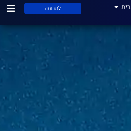
רית
לתרומה