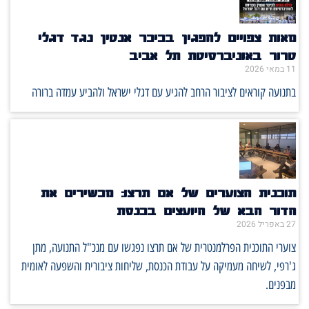
מאות צפויים להפגין בכיכר אנטין נגד דגלי
טרור באוניברסיטת תל אביב
11 במאי 2026
בתנועה קוראים לציבור הרחב להגיע עם דגלי ישראל ולהביע עמדה ברורה
תוכנית הצוערים של אם תרצו: מכשירים את
הדור הבא של היועצים בכנסת
27 באפריל 2026
צוערי התוכנית הפרלמנטרית של אם תרצו נפגשו עם מנכ"ל התנועה, מתן
ג'רפי, לשיחה מעמיקה על עבודת הכנסת, שליחות ציבורית והשפעה לאומית
מבפנים.