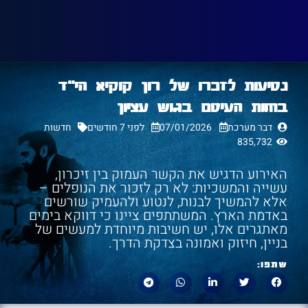
נטיעות לזכרו של רון קוקיא הי״ד
בחוות העיטם בגוש עציון
דבר מערכת
07/01/2026
לפני 7 חודשים
חדשות
835,732
האירוע הדגיש את הקשר העמוק בין זיכרון,
עשייה והמשכיות: לא רק לזכור את הנופלים –
אלא להמשיך לבנות, לנטוע ולהעמיק שורשים
באדמת הארץ. המשתתפים ציינו כי דווקא בימים
מאתגרים אלו, יש חשיבות מיוחדת למעשים של
בניין, חיזוק ואמונה בצדקת הדרך.
שתפו: