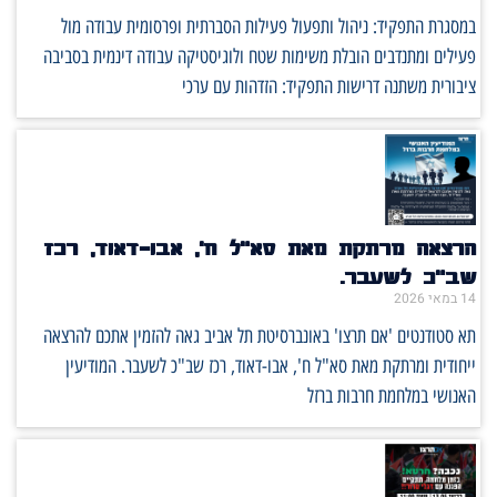
במסגרת התפקיד: ניהול ותפעול פעילות הסברתית ופרסומית עבודה מול
פעילים ומתנדבים הובלת משימות שטח ולוגיסטיקה עבודה דינמית בסביבה
ציבורית משתנה דרישות התפקיד: הזדהות עם ערכי
הרצאה מרתקת מאת סא"ל ח', אבו-דאוד, רכז
שב"כ לשעבר.
14 במאי 2026
תא סטודנטים 'אם תרצו' באונברסיטת תל אביב גאה להזמין אתכם להרצאה
ייחודית ומרתקת מאת סא"ל ח', אבו-דאוד, רכז שב"כ לשעבר. המודיעין
האנושי במלחמת חרבות ברזל