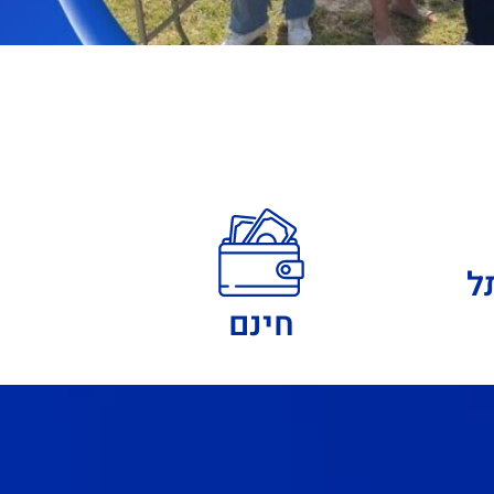
ל
חינם