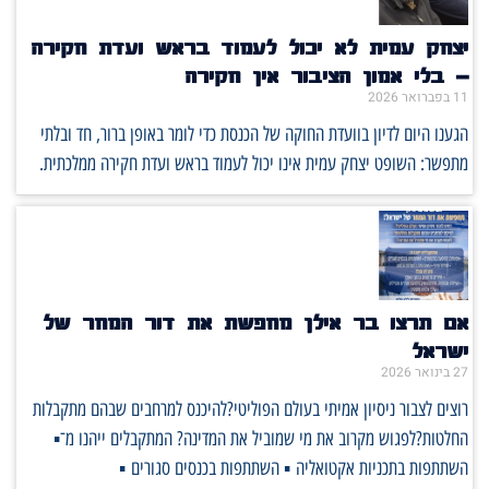
יצחק עמית לא יכול לעמוד בראש ועדת חקירה
– בלי אמון הציבור אין חקירה
11 בפברואר 2026
הגענו היום לדיון בוועדת החוקה של הכנסת כדי לומר באופן ברור, חד ובלתי
מתפשר: השופט יצחק עמית אינו יכול לעמוד בראש ועדת חקירה ממלכתית.
אם תרצו בר אילן מחפשת את דור המחר של
ישראל
27 בינואר 2026
רוצים לצבור ניסיון אמיתי בעולם הפוליטי?להיכנס למרחבים שבהם מתקבלות
החלטות?לפגוש מקרוב את מי שמוביל את המדינה? המתקבלים ייהנו מ־▪️
השתתפות בתכניות אקטואליה ▪️ השתתפות בכנסים סגורים ▪️