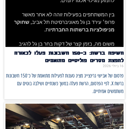
חשיפה ברשת: כ־150 חשבונות פעלו לכאורה
להפצת מסרים פוליטיים מתואמים
16 ביולי 2026
פרסום של אבישי גרינצייג מציג טענות לפעילות מתואמת של כ־150 חשבונות
ברשת X. לפי הפרסום, הרשת פעלה במשך כשנתיים ושילבה בוטים עם
משתמשים אמיתיים.