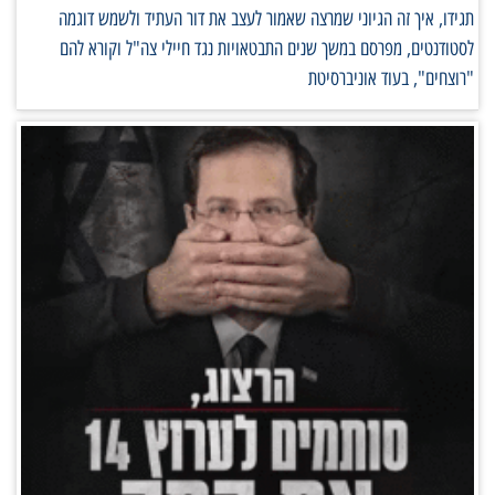
תגידו, איך זה הגיוני שמרצה שאמור לעצב את דור העתיד ולשמש דוגמה
לסטודנטים, מפרסם במשך שנים התבטאויות נגד חיילי צה"ל וקורא להם
"רוצחים", בעוד אוניברסיטת