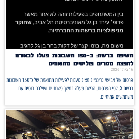
חשיפה ברשת: כ־150 חשבונות פעלו לכאורה
להפצת מסרים פוליטיים מתואמים
16 ביולי 2026
פרסום של אבישי גרינצייג מציג טענות לפעילות מתואמת של כ־150 חשבונות
ברשת X. לפי הפרסום, הרשת פעלה במשך כשנתיים ושילבה בוטים עם
משתמשים אמיתיים.