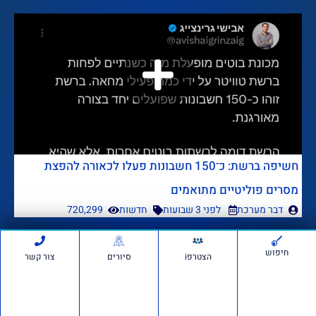
חשיפה ברשת: כ־150 חשבונות פעלו לכאורה להפצת
מסרים פוליטיים מתואמים
דבר מערכת
לפני 3 שבועות
חדשות
720,299
הרצאה של ד"ר מרדכי קידר
חיפוש
לעולים חדשים בגוש עציון
הצטרפi
סיורים
צור קשר
לפני 4 שבועות
1,353,568