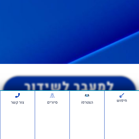
למעבר לשידור
>> החל מ20:30
חיפוש
הצטרפi
סיורים
צור קשר