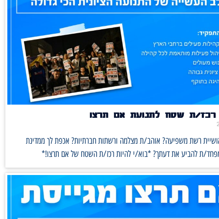
רכז/ת שטח לתנועת אם תרצו
אושיית רשת משפיעה? אוהב/ת מצלמה ורשתות חברתיות? אכפת לך ממדינת
מפחד/ת להביע את דעתך? *בוא/י להיות רכז/ת השטח של אם תרצו!*