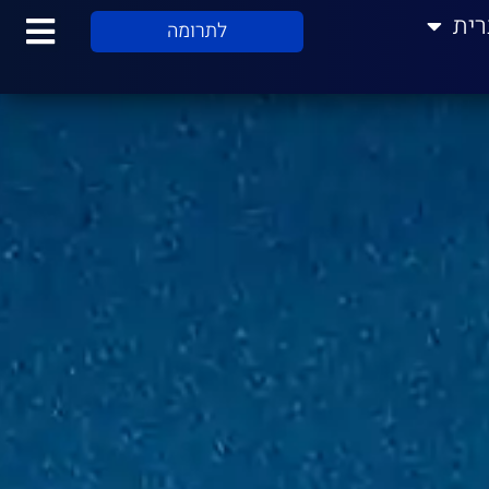
רית
לתרומה