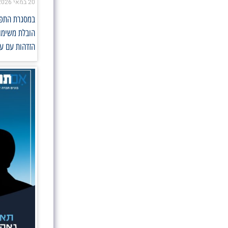
20 במאי 2026
במסגרת התפקי
הובלת משימות
הזדהות עם ער