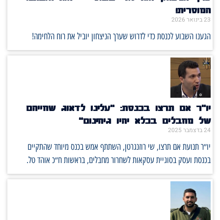
המוסרית!
23 בינואר 2026
הגענו השבוע לכנסת כדי לדרוש שערך הניצחון יוביל את רוח הלחימה!
יו״ר אם תרצו בכנסת: ״עלינו לדאוג שחייהם
של מחבלים בכלא יהיו גיהינום״
24 בדצמבר 2025
יו״ר תנועת אם תרצו, שי רוזנגרטן, השתתף אמש בכנס מיוחד שהתקיים
בכנסת ועסק בסוגיית עסקאות לשחרור מחבלים, בראשות ח״כ אוהד טל.