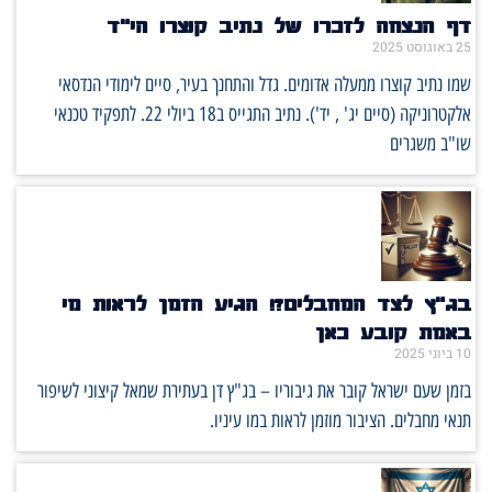
דף הנצחה לזכרו של נתיב קוצרו הי״ד
25 באוגוסט 2025
שמו נתיב קוצרו ממעלה אדומים. גדל והתחנך בעיר, סיים לימודי הנדסאי
אלקטרוניקה (סיים יג' , יד'). נתיב התגייס ב18 ביולי 22. לתפקיד טכנאי
שו"ב משגרים
בג"ץ לצד המחבלים?! הגיע הזמן לראות מי
באמת קובע כאן
10 ביוני 2025
בזמן שעם ישראל קובר את גיבוריו – בג"ץ דן בעתירת שמאל קיצוני לשיפור
תנאי מחבלים. הציבור מוזמן לראות במו עיניו.