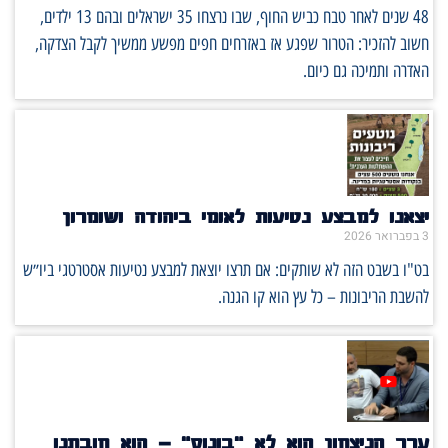
48 שנים לאחר טבח כביש החוף, שבו נרצחו 35 ישראלים ובהם 13 ילדים,
חשוב להזכיר: הטרור שפגע אז באזרחים חפים מפשע ממשיך לקבל הצדקה,
האדרה ותמיכה גם כיום.
יצאנו למבצע נטיעות לאומי ביהודה ושומרון
3 בפברואר 2026
בט"ו בשבט הזה לא שותקים: אם תרצו יוצאת למבצע נטיעות אסטרטגי ביו״ש
להשבת הריבונות – כל עץ הוא קו הגנה.
ערך הניצחון הוא לא "בונוס" – הוא חובתנו