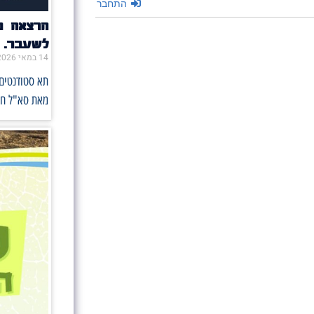
התחבר
הרצאה מ
לשעבר.
14 במאי 2026
תא סטודנטים 
מאת סא"ל ח',