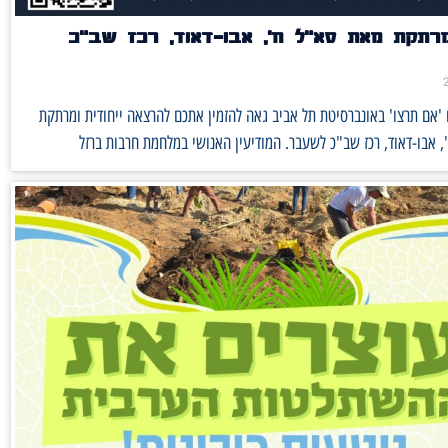
רתקת מאת סא"ל ח', אבו-דאוד, רכז שב"כ
'אם תרצו' באונברסיטת תל אביב גאה להזמין אתכם להרצאה ייחודית ומרתקת
 אבו-דאוד, רכז שב"כ לשעבר. המודיעין האנושי במלחמת חרבות ברזל