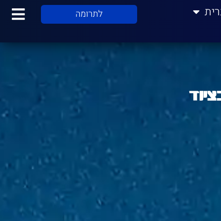
רית
לתרומה
יוד