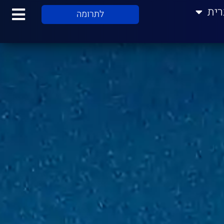
רית
לתרומה