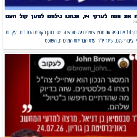
לערוץ 14, אנחנו נילחם למען קול העם
לא יסתמו לערוץ 14 את הפה אם תרצו שומרים על חופש הביטוי בזמן תקופת הבחירות בעקבות
ציבורישלנו, שיגר יו"ר ועדת הבחירות המרכזית, השופט