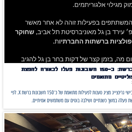
חשיפה ברשת: כ־150 חשבונות פעלו לכאורה להפצת
ליטיים מתואמים
פרסום של אבישי גרינצייג מציג טענות לפעילות מתואמת של כ־150 חשבונות ברשת X. לפי
ת פעלה במשך כשנתיים ושילבה בוטים עם משתמשים אמיתיים.