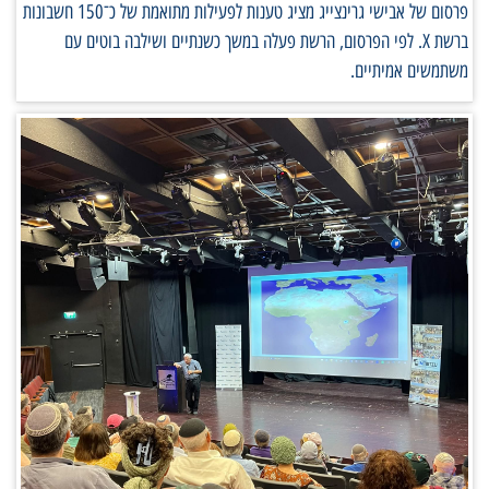
פרסום של אבישי גרינצייג מציג טענות לפעילות מתואמת של כ־150 חשבונות
ברשת X. לפי הפרסום, הרשת פעלה במשך כשנתיים ושילבה בוטים עם
משתמשים אמיתיים.