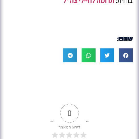
בחזית:
תרומה לחיילי צה"ל
שתפו:
0
דירוג המאמר