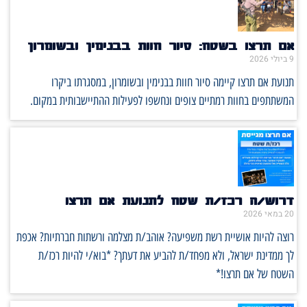
אם תרצו בשטח: סיור חוות בבנימין ובשומרון
9 ביולי 2026
תנועת אם תרצו קיימה סיור חוות בבנימין ובשומרון, במסגרתו ביקרו
המשתתפים בחוות רמתיים צופים ונחשפו לפעילות ההתיישבותית במקום.
דרוש/ה רכז/ת שטח לתנועת אם תרצו
20 במאי 2026
רוצה להיות אושיית רשת משפיעה? אוהב/ת מצלמה ורשתות חברתיות? אכפת
לך ממדינת ישראל, ולא מפחד/ת להביע את דעתך? *בוא/י להיות רכז/ת
השטח של אם תרצו!*