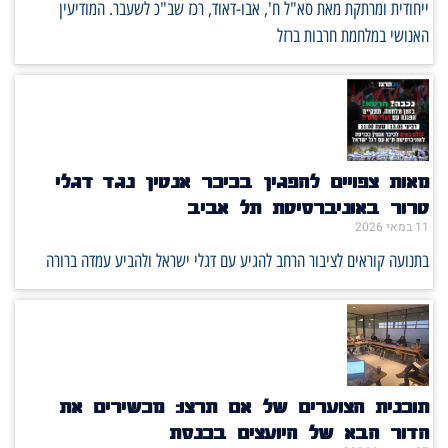
ייחודית ומרתקת מאת סא"ל ח', אבו-דאוד, רכז שב"כ לשעבר. המודיעין
האנושי במלחמת חרבות ברזל
מאות צפויים להפגין בכיכר אנטין נגד דגלי
טרור באוניברסיטת תל אביב
11 במאי 2026
בתנועה קוראים לציבור הרחב להגיע עם דגלי ישראל ולהביע עמדה ברורה
תוכנית הצוערים של אם תרצו: מכשירים את
הדור הבא של היועצים בכנסת