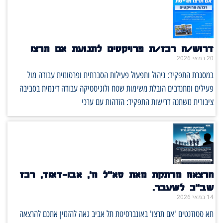
דרוש/ה רכז/ת פרויקטים לתנועת אם תרצו
20 במאי 2026
במסגרת התפקיד: ניהול ותפעול פעילות הסברתית ופרסומית עבודה מול
פעילים ומתנדבים הובלת משימות שטח ולוגיסטיקה עבודה דינמית בסביבה
ציבורית משתנה דרישות התפקיד: הזדהות עם ערכי
הרצאה מרתקת מאת סא"ל ח', אבו-דאוד, רכז
שב"כ לשעבר.
14 במאי 2026
תא סטודנטים 'אם תרצו' באונברסיטת תל אביב גאה להזמין אתכם להרצאה