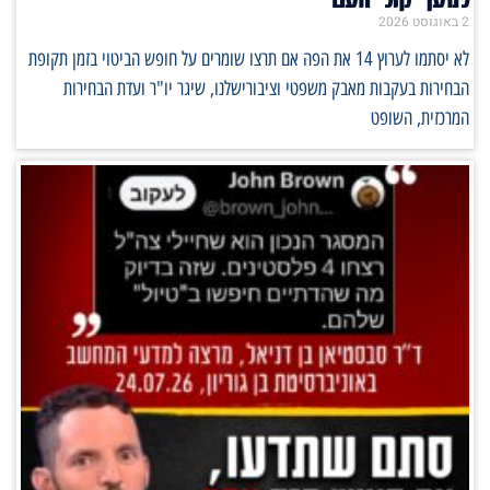
למען קול העם
2 באוגוסט 2026
לא יסתמו לערוץ 14 את הפה אם תרצו שומרים על חופש הביטוי בזמן תקופת
הבחירות בעקבות מאבק משפטי וציבורישלנו, שיגר יו"ר ועדת הבחירות
המרכזית, השופט