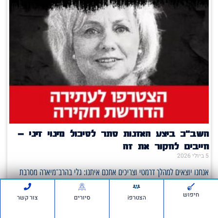
השב"כ ביצע האזנות סתר לסיכול מינוי זיני –
חייבים לחקור את זה
5 ביולי 2026
אנחנו יוצאים למהלך דרמטי וצריכים אתכם איתנו: גלי בהרב־מיארה מסרבת
לחקור את מי שניסה לטרפד את מינוי זיני לראש השב"כ– אנחנו פונים לבג"ץ.
חיפוש
הצטרפi
סיורים
צור קשר
על פי