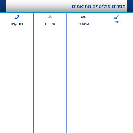
מסרים פוליטיים מתואמים
דבר מערכת
לפני 3 שבועות
חדשות
665,455
חיפוש
הצטרפi
סיורים
צור קשר
הרצאה של ד"ר מרדכי קידר
לעולים חדשים בגוש עציון
לפני 3 שבועות
1,260,269
אם תרצו בשטח: סיור חוות
בבנימין ובשומרון
לפני 4 שבועות
727,867
דרוש/ה רכז/ת שטח לתנועת
אם תרצו