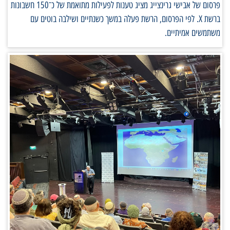
פרסום של אבישי גרינצייג מציג טענות לפעילות מתואמת של כ־150 חשבונות
ברשת X. לפי הפרסום, הרשת פעלה במשך כשנתיים ושילבה בוטים עם
משתמשים אמיתיים.