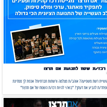
רכז/ת שטח לתנועת אם תרצו
אושיית רשת משפיעה? אוהב/ת מצלמה ורשתות חברתיות? אכפת לך ממדינת
מפחד/ת להביע את דעתך? *בוא/י להיות רכז/ת השטח של אם תרצו!*