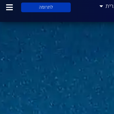
רית
לתרומה