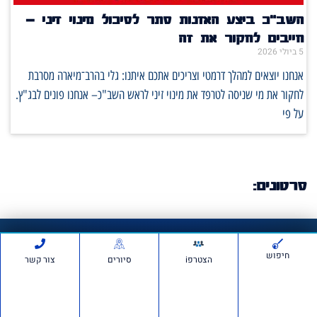
השב"כ ביצע האזנות סתר לסיכול מינוי זיני –
חייבים לחקור את זה
5 ביולי 2026
אנחנו יוצאים למהלך דרמטי וצריכים אתכם איתנו: גלי בהרב־מיארה מסרבת
לחקור את מי שניסה לטרפד את מינוי זיני לראש השב"כ– אנחנו פונים לבג"ץ.
על פי
סרטונים:
חדשות ועדכונים
חיפוש
הצטרפi
סיורים
צור קשר