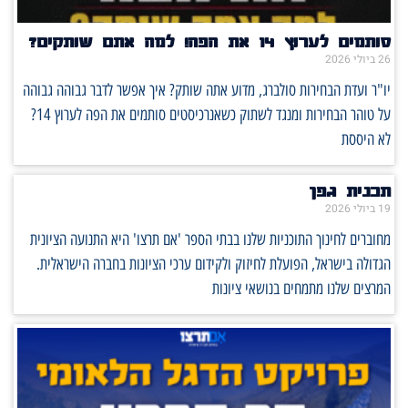
סותמים לערוץ 14 את הפה! למה אתם שותקים?
26 ביולי 2026
יו"ר ועדת הבחירות סולברג, מדוע אתה שותק? איך אפשר לדבר גבוהה גבוהה
על טוהר הבחירות ומנגד לשתוק כשאנרכיסטים סותמים את הפה לערוץ 14?
לא היססת
תכנית גפן
19 ביולי 2026
מחוברים לחינוך התוכניות שלנו בבתי הספר 'אם תרצו' היא התנועה הציונית
הגדולה בישראל, הפועלת לחיזוק ולקידום ערכי הציונות בחברה הישראלית.
המרצים שלנו מתמחים בנושאי ציונות