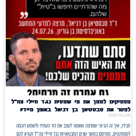
מפסיקים לממן את מי שמסית נגד חיילי צה"ל
לפטר את סבסטיאן בן דניאל באופן מיידי!
28 ביולי 2026
תגידו, איך זה הגיוני שמרצה שאמור לעצב את דור העתיד ולשמש דוגמה
לסטודנטים, מפרסם במשך שנים התבטאויות נגד חיילי צה"ל וקורא להם