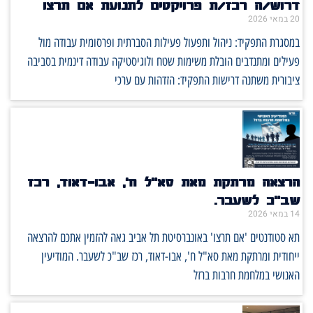
דרוש/ה רכז/ת פרויקטים לתנועת אם תרצו
20 במאי 2026
במסגרת התפקיד: ניהול ותפעול פעילות הסברתית ופרסומית עבודה מול
פעילים ומתנדבים הובלת משימות שטח ולוגיסטיקה עבודה דינמית בסביבה
ציבורית משתנה דרישות התפקיד: הזדהות עם ערכי
הרצאה מרתקת מאת סא"ל ח', אבו-דאוד, רכז
שב"כ לשעבר.
14 במאי 2026
תא סטודנטים 'אם תרצו' באונברסיטת תל אביב גאה להזמין אתכם להרצאה
ייחודית ומרתקת מאת סא"ל ח', אבו-דאוד, רכז שב"כ לשעבר. המודיעין
האנושי במלחמת חרבות ברזל