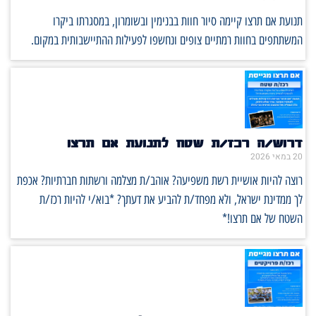
תנועת אם תרצו קיימה סיור חוות בבנימין ובשומרון, במסגרתו ביקרו
המשתתפים בחוות רמתיים צופים ונחשפו לפעילות ההתיישבותית במקום.
דרוש/ה רכז/ת שטח לתנועת אם תרצו
20 במאי 2026
רוצה להיות אושיית רשת משפיעה? אוהב/ת מצלמה ורשתות חברתיות? אכפת
לך ממדינת ישראל, ולא מפחד/ת להביע את דעתך? *בוא/י להיות רכז/ת
השטח של אם תרצו!*