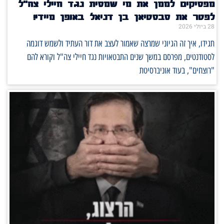
מפסיקים לממן את מי שמסית נגד חיילי צה"ל
לפטר את סבסטיאן בן דניאל באופן מיידי!
28 ביולי 2026
תגידו, איך זה הגיוני שמרצה שאמור לעצב את דור העתיד ולשמש דוגמה
לסטודנטים, מפרסם במשך שנים התבטאויות נגד חיילי צה"ל וקורא להם
"רוצחים", בעוד אוניברסיטת