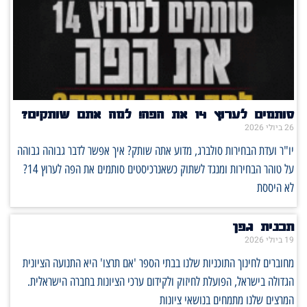
סותמים לערוץ 14 את הפה! למה אתם שותקים?
26 ביולי 2026
יו"ר ועדת הבחירות סולברג, מדוע אתה שותק? איך אפשר לדבר גבוהה גבוהה
על טוהר הבחירות ומנגד לשתוק כשאנרכיסטים סותמים את הפה לערוץ 14?
לא היססת
תכנית גפן
19 ביולי 2026
מחוברים לחינוך התוכניות שלנו בבתי הספר 'אם תרצו' היא התנועה הציונית
הגדולה בישראל, הפועלת לחיזוק ולקידום ערכי הציונות בחברה הישראלית.
המרצים שלנו מתמחים בנושאי ציונות