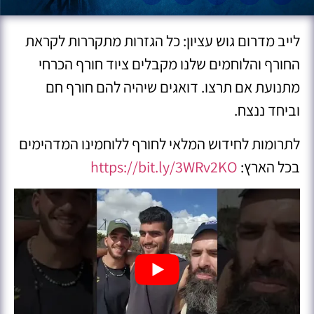
לייב מדרום גוש עציון: כל הגזרות מתקררות לקראת
החורף והלוחמים שלנו מקבלים ציוד חורף הכרחי
מתנועת אם תרצו. דואגים שיהיה להם חורף חם
וביחד ננצח.
לתרומות לחידוש המלאי לחורף ללוחמינו המדהימים
בכל הארץ:
https://bit.ly/3WRv2KO