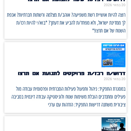
20 במאי 2026
רוצה להיות אושיית רשת משפיעה? אוהב/ת מצלמה ורשתות חברתיות? אכפת
לך ממדינת ישראל, ולא מפחד/ת להביע את דעתך? *בוא/י להיות רכז/ת
השטח של אם תרצו!*
דרוש/ה רכז/ת פרויקטים לתנועת אם תרצו
20 במאי 2026
במסגרת התפקיד: ניהול ותפעול פעילות הסברתית ופרסומית עבודה מול
פעילים ומתנדבים הובלת משימות שטח ולוגיסטיקה עבודה דינמית בסביבה
ציבורית משתנה דרישות התפקיד: הזדהות עם ערכי