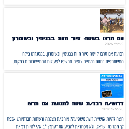
אם תרצו בשטח: סיור חוות בבנימין ובשומרון
9 ביולי 2026
תנועת אם תרצו קיימה סיור חוות בבנימין ובשומרון, במסגרתו ביקרו
המשתתפים בחוות רמתיים צופים ונחשפו לפעילות ההתיישבותית במקום.
דרוש/ה רכז/ת שטח לתנועת אם תרצו
20 במאי 2026
רוצה להיות אושיית רשת משפיעה? אוהב/ת מצלמה ורשתות חברתיות? אכפת
לך ממדינת ישראל, ולא מפחד/ת להביע את דעתך? *בוא/י להיות רכז/ת