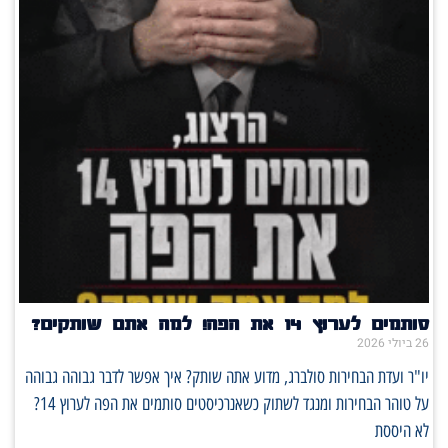
סותמים לערוץ 14 את הפה! למה אתם שותקים?
26 ביולי 2026
יו"ר ועדת הבחירות סולברג, מדוע אתה שותק? איך אפשר לדבר גבוהה גבוהה
על טוהר הבחירות ומנגד לשתוק כשאנרכיסטים סותמים את הפה לערוץ 14?
לא היססת