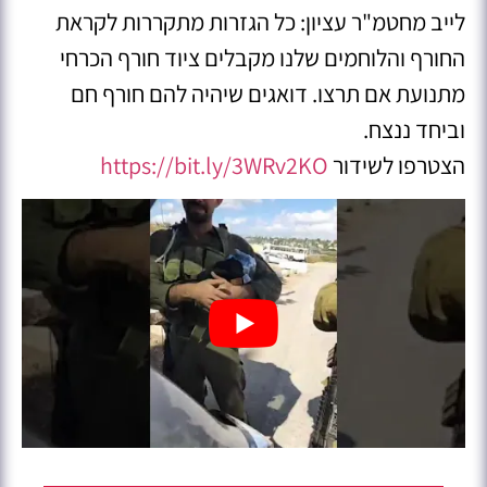
לייב מחטמ"ר עציון: כל הגזרות מתקררות לקראת
החורף והלוחמים שלנו מקבלים ציוד חורף הכרחי
מתנועת אם תרצו. דואגים שיהיה להם חורף חם
וביחד ננצח.
הצטרפו לשידור
https://bit.ly/3WRv2KO