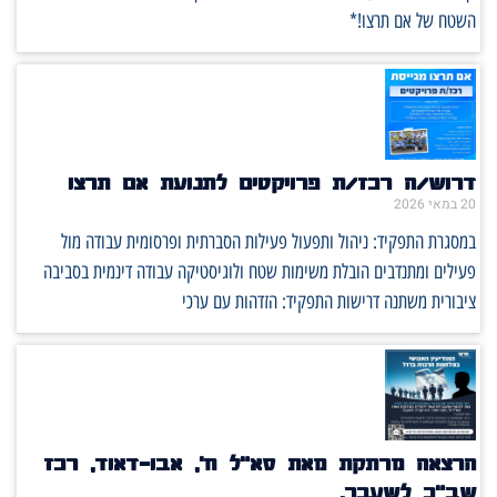
השטח של אם תרצו!*
דרוש/ה רכז/ת פרויקטים לתנועת אם תרצו
20 במאי 2026
במסגרת התפקיד: ניהול ותפעול פעילות הסברתית ופרסומית עבודה מול
פעילים ומתנדבים הובלת משימות שטח ולוגיסטיקה עבודה דינמית בסביבה
ציבורית משתנה דרישות התפקיד: הזדהות עם ערכי
הרצאה מרתקת מאת סא"ל ח', אבו-דאוד, רכז
שב"כ לשעבר.