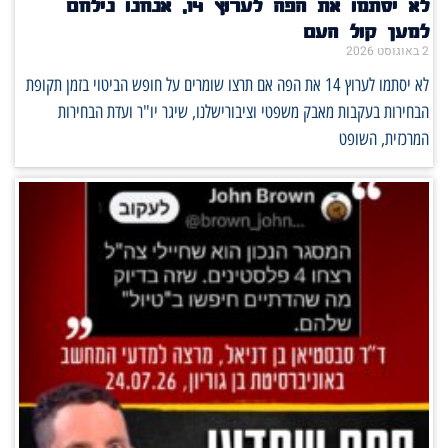
לא יסתמו את הפה לערוץ 14, אנחנו נילחם
למען קול העם
2 באוגוסט 2026
לא יסתמו לערוץ 14 את הפה אם תרצו שומרים על חופש הביטוי בזמן תקופת
הבחירות בעקבות מאבק משפטי וציבורישלנו, שיגר יו"ר ועדת הבחירות
המרכזית, השופט