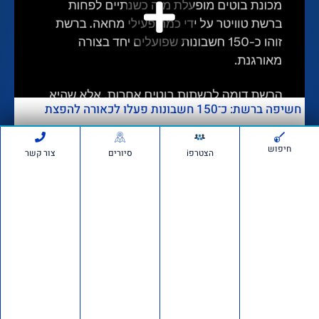
חשיפה ברשת: כ־150 חשבונות פעלו לכאורה להפצת
מסרים פוליטיים מתואמים
חיפוש
דבר מערכת
לפני 3 שבועות
חדשות
694,508
הצטרפi
סיורים
צור קשר
הרצאה של ד"ר מרדכי קידר
לעולים חדשים בגוש עציון
לפני 4 שבועות
1,308,001
אם תרצו בשטח: סיור חוות
בבנימין ובשומרון