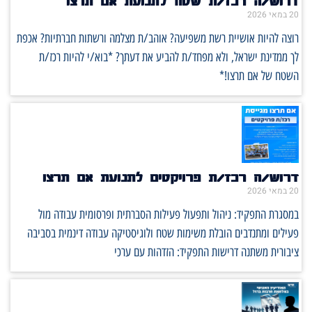
דרוש/ה רכז/ת שטח לתנועת אם תרצו
20 במאי 2026
רוצה להיות אושיית רשת משפיעה? אוהב/ת מצלמה ורשתות חברתיות? אכפת
לך ממדינת ישראל, ולא מפחד/ת להביע את דעתך? *בוא/י להיות רכז/ת
השטח של אם תרצו!*
דרוש/ה רכז/ת פרויקטים לתנועת אם תרצו
20 במאי 2026
במסגרת התפקיד: ניהול ותפעול פעילות הסברתית ופרסומית עבודה מול
פעילים ומתנדבים הובלת משימות שטח ולוגיסטיקה עבודה דינמית בסביבה
ציבורית משתנה דרישות התפקיד: הזדהות עם ערכי