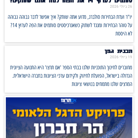
סותמים לערוץ 14 את הפה! למה אתם שותקים?
26 ביולי 2026
יו"ר ועדת הבחירות סולברג, מדוע אתה שותק? איך אפשר לדבר גבוהה גבוהה
על טוהר הבחירות ומנגד לשתוק כשאנרכיסטים סותמים את הפה לערוץ 14?
לא היססת
תכנית גפן
19 ביולי 2026
מחוברים לחינוך התוכניות שלנו בבתי הספר 'אם תרצו' היא התנועה הציונית
הגדולה בישראל, הפועלת לחיזוק ולקידום ערכי הציונות בחברה הישראלית.
המרצים שלנו מתמחים בנושאי ציונות