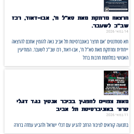
הרצאה מרתקת מאת סא"ל ח', אבו-דאוד, רכז
שב"כ לשעבר.
14 במאי 2026
תא סטודנטים 'אם תרצו' באונברסיטת תל אביב גאה להזמין אתכם להרצאה
ייחודית ומרתקת מאת סא"ל ח', אבו-דאוד, רכז שב"כ לשעבר. המודיעין
האנושי במלחמת חרבות ברזל
מאות צפויים להפגין בכיכר אנטין נגד דגלי
טרור באוניברסיטת תל אביב
11 במאי 2026
בתנועה קוראים לציבור הרחב להגיע עם דגלי ישראל ולהביע עמדה ברורה