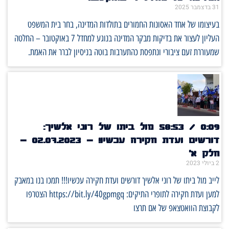
31 בדצמבר 2025
בעיצומו של אחד האסונות החמורים בתולדות המדינה, בחר בית המשפט
העליון לעצור את בדיקות מבקר המדינה בנוגע למחדל 7 באוקטובר – החלטה
שמעוררת זעם ציבורי ונתפסת כהתערבות בוטה בניסיון לברר את האמת.
0:09 / 58:53 מול ביתו של רוני אלשיך:
דורשים ועדת חקירה עכשיו! – 02.07.2023 –
חלק א׳
2 ביולי 2023
לייב מול ביתו של רוני אלשיך דורשים ועדת חקירה עכשיו!!! תמכו בנו במאבק
למען ועדת חקירה לתופרי התיקים: https://bit.ly/40gpmgq הצטרפו
לקבוצת הוואטצאפ של אם תרצו