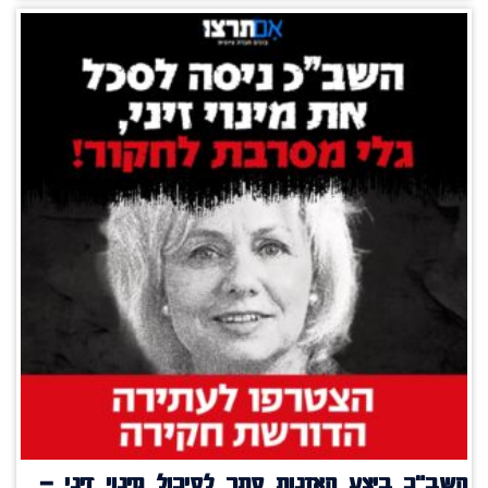
השב"כ ביצע האזנות סתר לסיכול מינוי זיני –