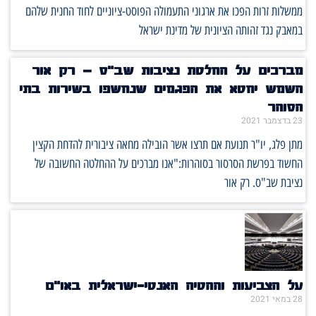
ממשלות זרות הפכו את ארגוני התעמולה הפוסט-ציוניים לחוד החנית שלהם
במאבק נגד זהותה הציונית של מדינת ישראל
מברכים על החלטת נציבות שב"ס – רק אור
השמש יחטא את הפגמים שנחשפו בשירות בתי
הסוהר
23 בדצמבר 2021
מתן פלג, יו"ר תנועת אם תרצו⁩ אשר הובילה מחאה ציבורית להדחת הקצין
החשוד בפרשת הסרסור בסוהרות:"אנו מברכים על ההחלטה החשובה של
נציבת שב"ס. רק אור
על הצביעות וההטיה האנטי-ישראלית באו"ם
28 במאי 2021