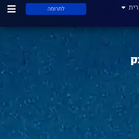
רית
לתרומה
ק