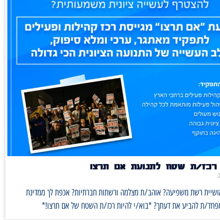
רכז/ת שטח לתנועת אם תרצו
אושיית רשת משפיעה? אוהב/ת מצלמה ורשתות חברתיות? אכפת לך ממדינת
מפחד/ת להביע את דעתך? *בוא/י להיות רכז/ת השטח של אם תרצו!*