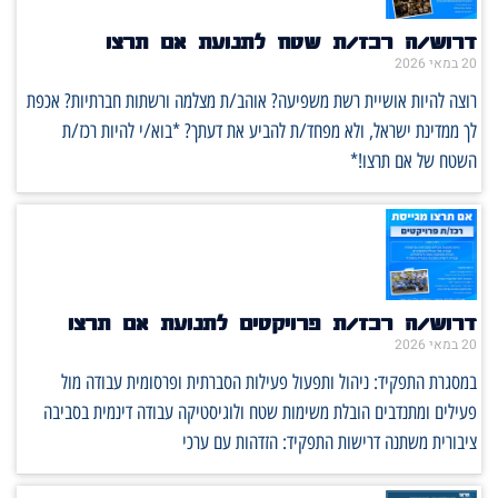
דרוש/ה רכז/ת שטח לתנועת אם תרצו
20 במאי 2026
רוצה להיות אושיית רשת משפיעה? אוהב/ת מצלמה ורשתות חברתיות? אכפת
לך ממדינת ישראל, ולא מפחד/ת להביע את דעתך? *בוא/י להיות רכז/ת
השטח של אם תרצו!*
דרוש/ה רכז/ת פרויקטים לתנועת אם תרצו
20 במאי 2026
במסגרת התפקיד: ניהול ותפעול פעילות הסברתית ופרסומית עבודה מול
פעילים ומתנדבים הובלת משימות שטח ולוגיסטיקה עבודה דינמית בסביבה
ציבורית משתנה דרישות התפקיד: הזדהות עם ערכי