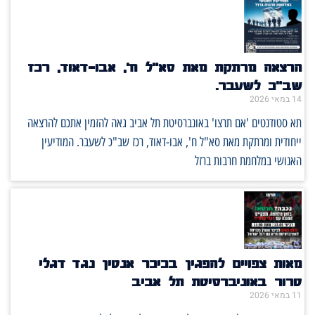
הרצאה מרתקת מאת סא"ל ח', אבו-דאוד, רכז
שב"כ לשעבר.
14 במאי 2026
תא סטודנטים 'אם תרצו' באונברסיטת תל אביב גאה להזמין אתכם להרצאה
ייחודית ומרתקת מאת סא"ל ח', אבו-דאוד, רכז שב"כ לשעבר. המודיעין
האנושי במלחמת חרבות ברזל
מאות צפויים להפגין בכיכר אנטין נגד דגלי
טרור באוניברסיטת תל אביב
11 במאי 2026