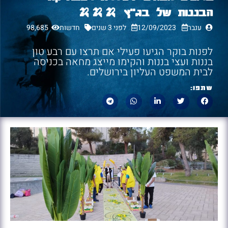
הבננות של בג"ץ 🍌🍌🍌
ענבר
12/09/2023
לפני 3 שנים
חדשות
98,685
לפנות בוקר הגיעו פעילי אם תרצו עם רבע טון
בננות ועצי בננות והקימו מייצג מחאה בכניסה
לבית המשפט העליון בירושלים.
שתפו: