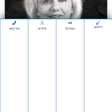
חיפוש
הצטרפi
סיורים
צור קשר
השב"כ ביצע האזנות סתר לסיכול מינוי זיני –
חייבים לחקור את זה
5 ביולי 2026
אנחנו יוצאים למהלך דרמטי וצריכים אתכם איתנו: גלי בהרב־מיארה מסרבת
לחקור את מי שניסה לטרפד את מינוי זיני לראש השב"כ– אנחנו פונים לבג"ץ.
על פי