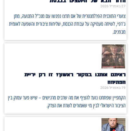
הדור הבא של היועצים בכנסת
27 באפריל 2026
צוערי התוכנית הפרלמנטרית של אם תרצו נפגשו עם מנכ"ל התנועה, מתן
ג'רפי, לשיחה מעמיקה על עבודת הכנסת, שליחות ציבורית והשפעה לאומית
מבפנים.
ראיתם אותנו במקור ראשון? זו רק יריית
הפתיחה
19 באפריל 2026
הקמפיין שפתחנו נועד להציף את מה שרבים מרגישים – שיש פער עמוק בין
הציבור הישראלי לבין מי שאמורים לשרת את הצדק.