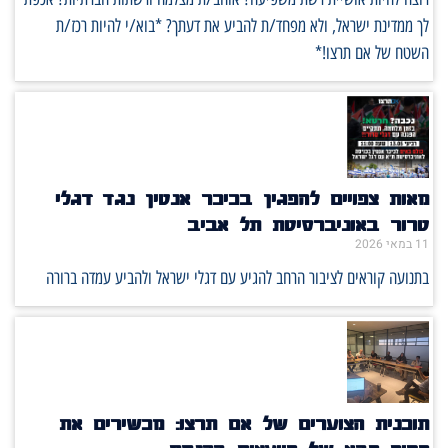
לך ממדינת ישראל, ולא מפחד/ת להביע את דעתך? *בוא/י להיות רכז/ת
השטח של אם תרצו!*
מאות צפויים להפגין בכיכר אנטין נגד דגלי
טרור באוניברסיטת תל אביב
11 במאי 2026
בתנועה קוראים לציבור הרחב להגיע עם דגלי ישראל ולהביע עמדה ברורה
תוכנית הצוערים של אם תרצו: מכשירים את