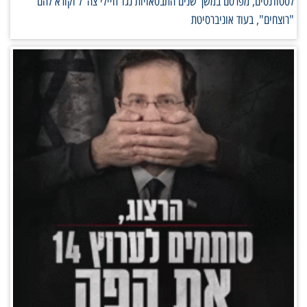
לסטודנטים, מפרסם במשך שנים התבטאויות נגד חיילי צה"ל וקורא להם
"רוצחים", בעוד אוניברסיטת