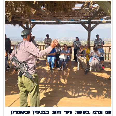
אם תרצו בשטח: סיור חוות בבנימין ובשומרון