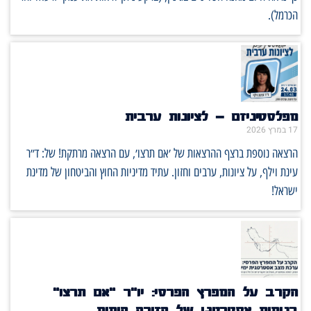
הכרמל).
מפלסטיניזם – לציונות ערבית
17 במרץ 2026
הרצאה נוספת ברצף ההרצאות של ׳אם תרצו׳, עם הרצאה מרתקת! של: ד״ר
עינת וילף, על ציונות, ערבים וחזון. עתיד מדיניות החוץ והביטחון של מדינת
ישראל!
הקרב על המפרץ הפרסי: יו"ר "אם תרצו"
בניתוח אסטרטגי של הזירה הימית