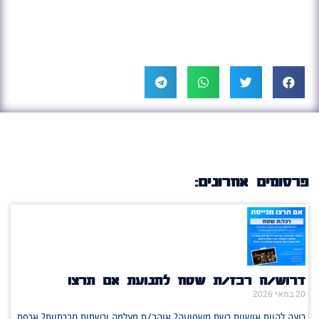
פרסומים אחרונים:
דרוש/ה רכז/ת שטח לתנועת אם תרצו
20 במאי 2026
רוצה להיות אושיית רשת משפיעה? אוהב/ת מצלמה ורשתות חברתיות? אכפת