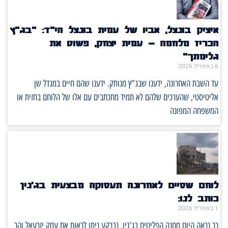
איציק בונצל, אביו של עמית בונצל הי"ד: "בג"ץ
הכריז מלחמה – עמית יצחק, פשוט את
גלימתך"
6 באפריל 2026
עד השבת האחרונה, ידענו שבג"ץ מנותק. ידענו שהם חיים במגדל שן
אליטיסטי, שהערכים שלהם לא תמיד מתכתבים עם אלו של הלוחם בחזית או
המשפחה המפונה
לוחם שסיים לאחרונה תעסוקה מבצעית בג'נין
כותב לנו:
1 באפריל 2026
כך נראה היום מחנה הפליטים בג'נין, (ברקע ניתן לראות את עמק יזרעאל והר