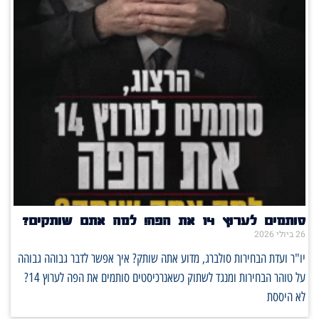
סותמים לערוץ 14 את הפה! למה אתם שותקים?
26 ביולי 2026
יו"ר ועדת הבחירות סולברג, מדוע אתה שותק? איך אפשר לדבר גבוהה גבוהה
על טוהר הבחירות ומנגד לשתוק כשאנרכיסטים סותמים את הפה לערוץ 14?
לא היססת