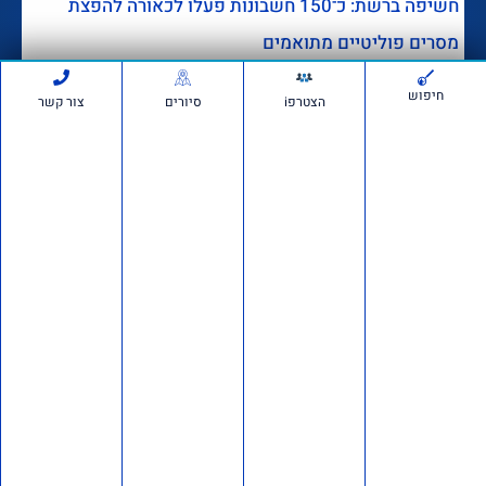
חשיפה ברשת: כ־150 חשבונות פעלו לכאורה להפצת
מסרים פוליטיים מתואמים
דבר מערכת
לפני 3 שבועות
חדשות
713,414
חיפוש
הצטרפi
סיורים
צור קשר
הרצאה של ד"ר מרדכי קידר
לעולים חדשים בגוש עציון
לפני 4 שבועות
1,341,568
אם תרצו בשטח: סיור חוות
בבנימין ובשומרון
לפני חודש 1
755,187
דרוש/ה רכז/ת שטח לתנועת
אם תרצו