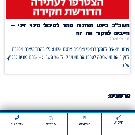
השב"כ ביצע האזנות סתר לסיכול מינוי זיני –
חייבים לחקור את זה
5 ביולי 2026
אנחנו יוצאים למהלך דרמטי וצריכים אתכם איתנו: גלי בהרב־מיארה מסרבת
לחקור את מי שניסה לטרפד את מינוי זיני לראש השב"כ– אנחנו פונים לבג"ץ.
על פי
סרטונים:
חדשות ועדכונים
חיפוש
הצטרפi
סיורים
צור קשר