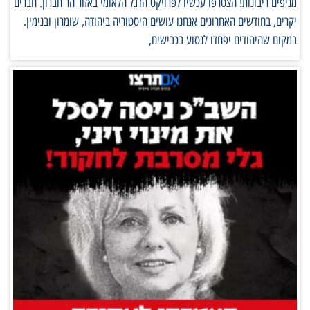
מניפים ריבונות! הצטרפו עכשיו לפרויקט הדגל הלאומי באזור הר חברון. חברים
יקרים, בחודשים האחרונים אנחנו עושים היסטוריה ביהודה, שומרון ובנימין.
במקום שהיהודים יפחדו לנסוע בכבישים,