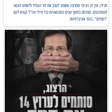
תגידו, איך זה הגיוני שמרצה שאמור לעצב את דור העתיד ולשמש דוגמה
לסטודנטים, מפרסם במשך שנים התבטאויות נגד חיילי צה"ל וקורא להם
"רוצחים", בעוד אוניברסיטת