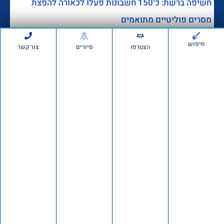
חשיפה ברשת: כ־150 חשבונות פעלו לכאורה להפצת
מסרים פוליטיים מתואמים
דבר מערכת
לפני 3 שבועות
חדשות
652,663
חיפוש
הצטרפi
סיורים
צור קשר
הרצאה של ד"ר מרדכי קידר
לעולים חדשים בגוש עציון
לפני 3 שבועות
1,240,146
אם תרצו בשטח: סיור חוות
בבנימין ובשומרון
לפני 4 שבועות
721,082
דרוש/ה רכז/ת שטח לתנועת
אם תרצו