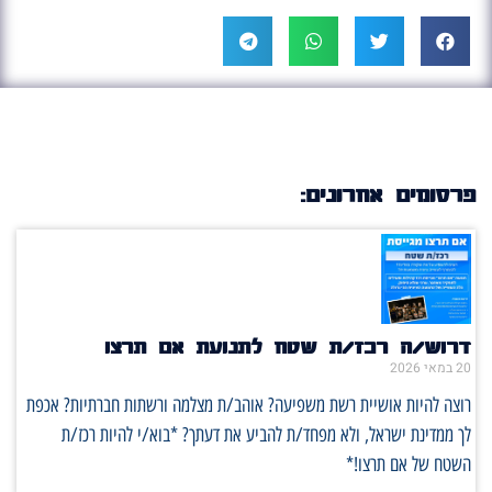
פרסומים אחרונים:
דרוש/ה רכז/ת שטח לתנועת אם תרצו
20 במאי 2026
רוצה להיות אושיית רשת משפיעה? אוהב/ת מצלמה ורשתות חברתיות? אכפת
לך ממדינת ישראל, ולא מפחד/ת להביע את דעתך? *בוא/י להיות רכז/ת
השטח של אם תרצו!*