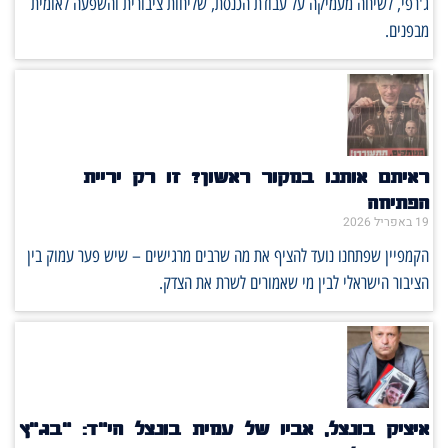
ג'רפי, לשיחה מעמיקה על עבודת הכנסת, שליחות ציבורית והשפעה לאומית
מבפנים.
ראיתם אותנו במקור ראשון? זו רק יריית
הפתיחה
19 באפריל 2026
הקמפיין שפתחנו נועד להציף את מה שרבים מרגישים – שיש פער עמוק בין
הציבור הישראלי לבין מי שאמורים לשרת את הצדק.
איציק בונצל, אביו של עמית בונצל הי"ד: "בג"ץ