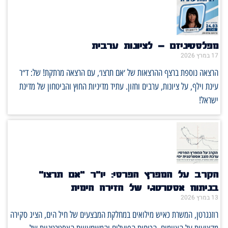
מפלסטיניזם – לציונות ערבית
17 במרץ 2026
הרצאה נוספת ברצף ההרצאות של ׳אם תרצו׳, עם הרצאה מרתקת! של: ד״ר
עינת וילף, על ציונות, ערבים וחזון. עתיד מדיניות החוץ והביטחון של מדינת
ישראל!
הקרב על המפרץ הפרסי: יו"ר "אם תרצו"
בניתוח אסטרטגי של הזירה הימית
13 במרץ 2026
רוזנגרטן, המשרת כאיש מילואים במחלקת המבצעים של חיל הים, הציג סקירה