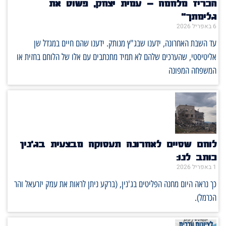
הכריז מלחמה – עמית יצחק, פשוט את
גלימתך"
6 באפריל 2026
עד השבת האחרונה, ידענו שבג"ץ מנותק. ידענו שהם חיים במגדל שן
אליטיסטי, שהערכים שלהם לא תמיד מתכתבים עם אלו של הלוחם בחזית או
המשפחה המפונה
לוחם שסיים לאחרונה תעסוקה מבצעית בג'נין
כותב לנו:
1 באפריל 2026
כך נראה היום מחנה הפליטים בג'נין, (ברקע ניתן לראות את עמק יזרעאל והר
הכרמל).