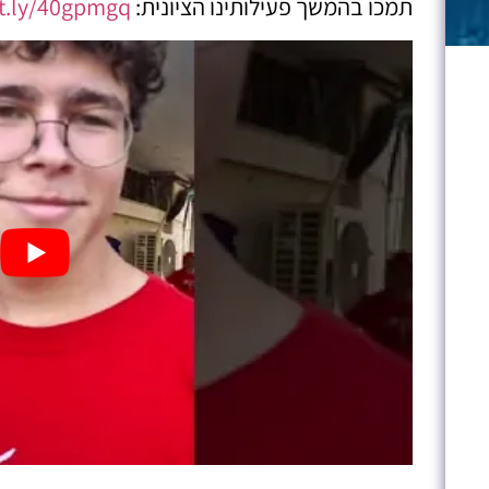
תמכו בהמשך פעילותינו הציונית:
it.ly/40gpmgq