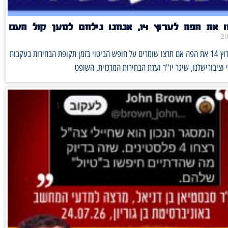
לערוץ 14, אנחנו נילחם למען קול העם
לא יסתמו לערוץ 14 את הפה אם תרצו שומרים על חופש הביטוי בזמן תקופת הבחירות בעקבות
ציבורישלנו, שיגר יו"ר ועדת הבחירות המרכזית, השופט