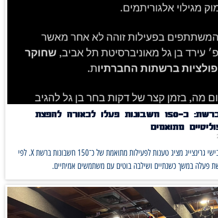
חשיפה ברשת: כ־150 חשבונות פעלו לכאורה להפצת
ליטיים מתואמים
פרסום של אבישי גרינצייג מציג טענות לפעילות מתואמת של כ־150 חשבונות ברשת X. לפי
ת פעלה במשך כשנתיים ושילבה בוטים עם משתמשים אמיתיים.