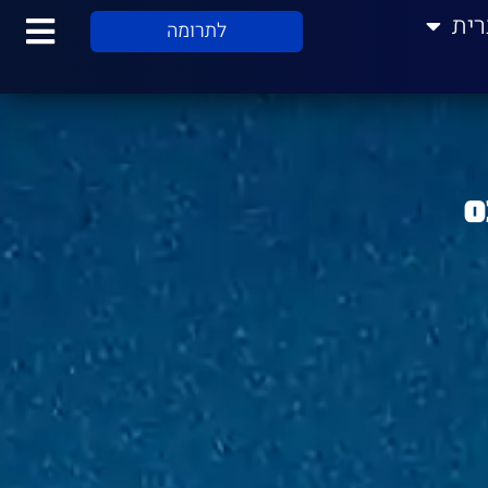
רית
לתרומה