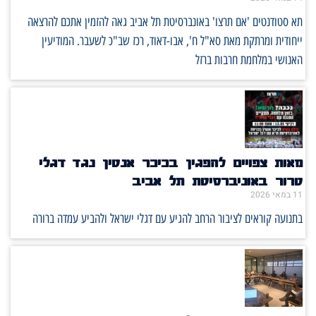
תא סטודנטים 'אם תרצו' באונברסיטת תל אביב גאה להזמין אתכם להרצאה
ייחודית ומרתקת מאת סא"ל ח', אבו-דאוד, רכז שב"כ לשעבר. המודיעין
האנושי במלחמת חרבות ברזל
מאות צפויים להפגין בכיכר אנטין נגד דגלי
טרור באוניברסיטת תל אביב
11 במאי 2026
בתנועה קוראים לציבור הרחב להגיע עם דגלי ישראל ולהביע עמדה ברורה