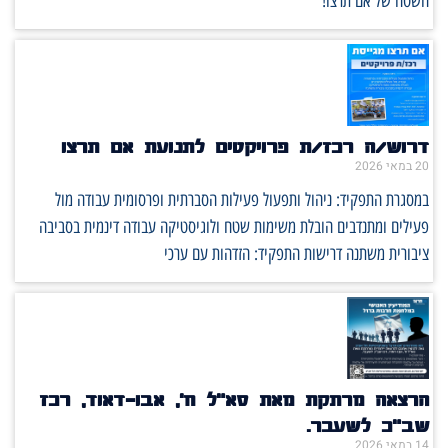
השטח של אם תרצו!*
דרוש/ה רכז/ת פרויקטים לתנועת אם תרצו
20 במאי 2026
במסגרת התפקיד: ניהול ותפעול פעילות הסברתית ופרסומית עבודה מול
פעילים ומתנדבים הובלת משימות שטח ולוגיסטיקה עבודה דינמית בסביבה
ציבורית משתנה דרישות התפקיד: הזדהות עם ערכי
הרצאה מרתקת מאת סא"ל ח', אבו-דאוד, רכז
שב"כ לשעבר.
14 במאי 2026