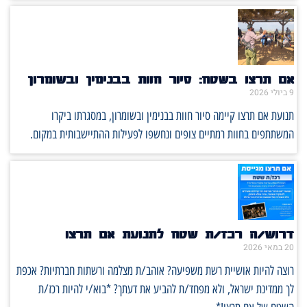
אם תרצו בשטח: סיור חוות בבנימין ובשומרון
9 ביולי 2026
תנועת אם תרצו קיימה סיור חוות בבנימין ובשומרון, במסגרתו ביקרו
המשתתפים בחוות רמתיים צופים ונחשפו לפעילות ההתיישבותית במקום.
דרוש/ה רכז/ת שטח לתנועת אם תרצו
20 במאי 2026
רוצה להיות אושיית רשת משפיעה? אוהב/ת מצלמה ורשתות חברתיות? אכפת
לך ממדינת ישראל, ולא מפחד/ת להביע את דעתך? *בוא/י להיות רכז/ת