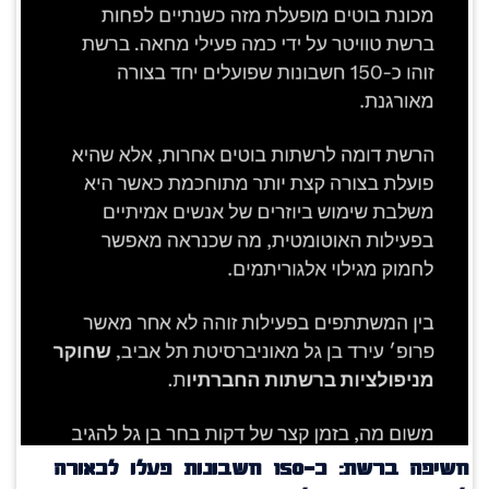
חשיפה ברשת: כ־150 חשבונות פעלו לכאורה