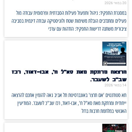
20 במאי 2026
במסגרת התפקיד: ניהול ותפעול פעילות הסברתית ופרסומית עבודה מול
פעילים ומתנדבים הובלת משימות שטח ולוגיסטיקה עבודה דינמית בסביבה
ציבורית משתנה דרישות התפקיד: הזדהות עם ערכי
הרצאה מרתקת מאת סא"ל ח', אבו-דאוד, רכז
שב"כ לשעבר.
14 במאי 2026
תא סטודנטים 'אם תרצו' באונברסיטת תל אביב גאה להזמין אתכם להרצאה
ייחודית ומרתקת מאת סא"ל ח', אבו-דאוד, רכז שב"כ לשעבר. המודיעין
האנושי במלחמת חרבות ברזל