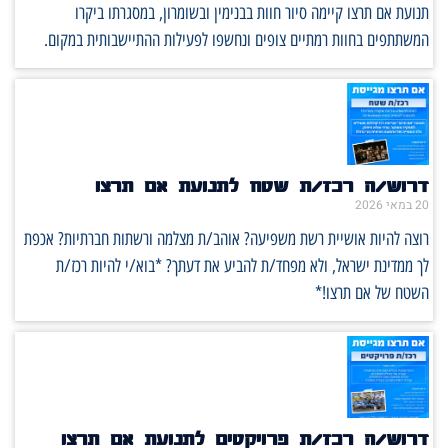
תנועת אם תרצו קיימה סיור חוות בבנימין ובשומרון, במסגרתו ביקרו
המשתתפים בחוות רמתיים צופים ונחשפו לפעילות ההתיישבותית במקום.
דרוש/ה רכז/ת שטח לתנועת אם תרצו
20 במאי 2026
רוצה להיות אושיית רשת משפיעה? אוהב/ת מצלמה ורשתות חברתיות? אכפת
לך ממדינת ישראל, ולא מפחד/ת להביע את דעתך? *בוא/י להיות רכז/ת
השטח של אם תרצו!*
דרוש/ה רכז/ת פרויקטים לתנועת אם תרצו