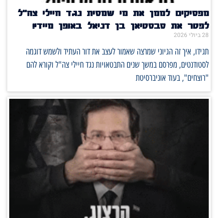
מפסיקים לממן את מי שמסית נגד חיילי צה"ל
לפטר את סבסטיאן בן דניאל באופן מיידי!
28 ביולי 2026
תגידו, איך זה הגיוני שמרצה שאמור לעצב את דור העתיד ולשמש דוגמה
לסטודנטים, מפרסם במשך שנים התבטאויות נגד חיילי צה"ל וקורא להם
"רוצחים", בעוד אוניברסיטת