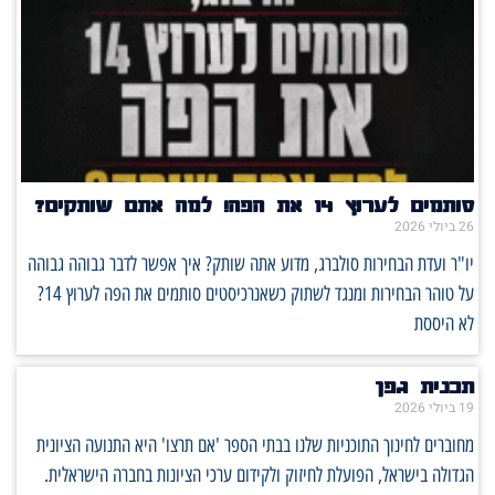
סותמים לערוץ 14 את הפה! למה אתם שותקים?
26 ביולי 2026
יו"ר ועדת הבחירות סולברג, מדוע אתה שותק? איך אפשר לדבר גבוהה גבוהה
על טוהר הבחירות ומנגד לשתוק כשאנרכיסטים סותמים את הפה לערוץ 14?
לא היססת
תכנית גפן
19 ביולי 2026
מחוברים לחינוך התוכניות שלנו בבתי הספר 'אם תרצו' היא התנועה הציונית
הגדולה בישראל, הפועלת לחיזוק ולקידום ערכי הציונות בחברה הישראלית.