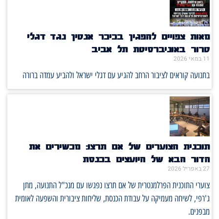
מאות צפויים להפגין בכיכר אנטין נגד דגלי
טרור באוניברסיטת תל אביב
11 במאי 2026
בתנועה קוראים לציבור הרחב להגיע עם דגלי ישראל ולהביע עמדה ברורה
תוכנית הצוערים של אם תרצו: מכשירים את
הדור הבא של היועצים בכנסת
27 באפריל 2026
צוערי התוכנית הפרלמנטרית של אם תרצו נפגשו עם מנכ"ל התנועה, מתן
ג'רפי, לשיחה מעמיקה על עבודת הכנסת, שליחות ציבורית והשפעה לאומית
מבפנים.