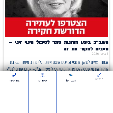
השב"כ ביצע האזנות סתר לסיכול מינוי זיני –
חייבים לחקור את זה
5 ביולי 2026
אנחנו יוצאים למהלך דרמטי וצריכים אתכם איתנו: גלי בהרב־מיארה מסרבת
לחקור את מי שניסה לטרפד את מינוי זיני לראש השב"כ– אנחנו פונים לבג"ץ.
על פי
חיפוש
הצטרפi
סיורים
צור קשר
סרטונים: