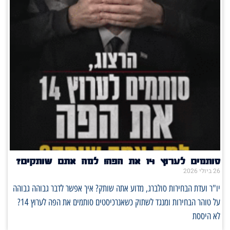
סותמים לערוץ 14 את הפה! למה אתם שותקים?
26 ביולי 2026
יו"ר ועדת הבחירות סולברג, מדוע אתה שותק? איך אפשר לדבר גבוהה גבוהה
על טוהר הבחירות ומנגד לשתוק כשאנרכיסטים סותמים את הפה לערוץ 14?
לא היססת