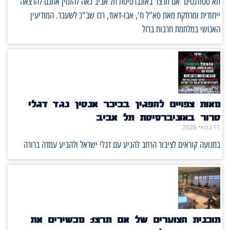
תא סטודנטים 'אם תרצו' באונברסיטת תל אביב גאה להזמין אתכם להרצאה
ייחודית ומרתקת מאת סא"ל ח', אבו-דאוד, רכז שב"כ לשעבר. המודיעין
האנושי במלחמת חרבות ברזל
מאות צפויים להפגין בכיכר אנטין נגד דגלי
טרור באוניברסיטת תל אביב
11 במאי 2026
בתנועה קוראים לציבור הרחב להגיע עם דגלי ישראל ולהביע עמדה ברורה
תוכנית הצוערים של אם תרצו: מכשירים את