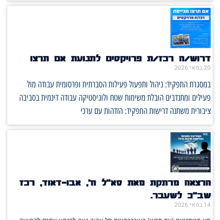
דרוש/ה רכז/ת פרויקטים לתנועת אם תרצו
20 במאי 2026
במסגרת התפקיד: ניהול ותפעול פעילות הסברתית ופרסומית עבודה מול
פעילים ומתנדבים הובלת משימות שטח ולוגיסטיקה עבודה דינמית בסביבה
ציבורית משתנה דרישות התפקיד: הזדהות עם ערכי
הרצאה מרתקת מאת סא"ל ח', אבו-דאוד, רכז
שב"כ לשעבר.
14 במאי 2026