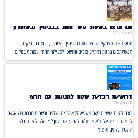
אם תרצו בשטח: סיור חוות בבנימין ובשומרון
9 ביולי 2026
תנועת אם תרצו קיימה סיור חוות בבנימין ובשומרון, במסגרתו ביקרו
המשתתפים בחוות רמתיים צופים ונחשפו לפעילות ההתיישבותית במקום.
דרוש/ה רכז/ת שטח לתנועת אם תרצו
20 במאי 2026
רוצה להיות אושיית רשת משפיעה? אוהב/ת מצלמה ורשתות חברתיות? אכפת
לך ממדינת ישראל, ולא מפחד/ת להביע את דעתך? *בוא/י להיות רכז/ת
השטח של אם תרצו!*