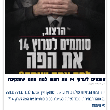
סותמים לערוץ 14 את הפה! למה אתם שותקים?
26 ביולי 2026
יו"ר ועדת הבחירות סולברג, מדוע אתה שותק? איך אפשר לדבר גבוהה גבוהה
על טוהר הבחירות ומנגד לשתוק כשאנרכיסטים סותמים את הפה לערוץ 14?
לא היססת