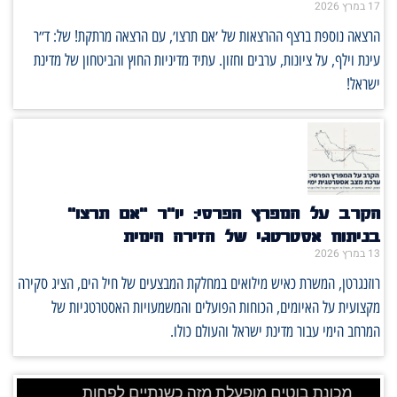
17 במרץ 2026
הרצאה נוספת ברצף ההרצאות של ׳אם תרצו׳, עם הרצאה מרתקת! של: ד״ר
עינת וילף, על ציונות, ערבים וחזון. עתיד מדיניות החוץ והביטחון של מדינת
ישראל!
הקרב על המפרץ הפרסי: יו"ר "אם תרצו"
בניתוח אסטרטגי של הזירה הימית
13 במרץ 2026
רוזנגרטן, המשרת כאיש מילואים במחלקת המבצעים של חיל הים, הציג סקירה
מקצועית על האיומים, הכוחות הפועלים והמשמעויות האסטרטגיות של
המרחב הימי עבור מדינת ישראל והעולם כולו.