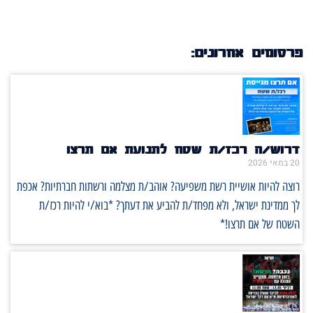
פרסומים אחרונים:
דרוש/ה רכז/ת שטח לתנועת אם תרצו
20 במאי 2026
רוצה להיות אושיית רשת משפיעה? אוהב/ת מצלמה ורשתות חברתיות? אכפת
לך ממדינת ישראל, ולא מפחד/ת להביע את דעתך? *בוא/י להיות רכז/ת
השטח של אם תרצו!*