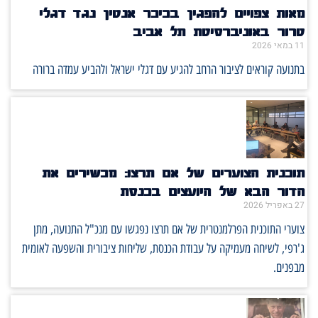
מאות צפויים להפגין בכיכר אנטין נגד דגלי
טרור באוניברסיטת תל אביב
11 במאי 2026
בתנועה קוראים לציבור הרחב להגיע עם דגלי ישראל ולהביע עמדה ברורה
תוכנית הצוערים של אם תרצו: מכשירים את
הדור הבא של היועצים בכנסת
27 באפריל 2026
צוערי התוכנית הפרלמנטרית של אם תרצו נפגשו עם מנכ"ל התנועה, מתן
ג'רפי, לשיחה מעמיקה על עבודת הכנסת, שליחות ציבורית והשפעה לאומית
מבפנים.