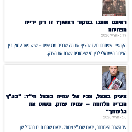
ראיתם אותנו במקור ראשון? זו רק יריית
הפתיחה
19 באפריל 2026
הקמפיין שפתחנו נועד להציף את מה שרבים מרגישים – שיש פער עמוק בין
הציבור הישראלי לבין מי שאמורים לשרת את הצדק.
איציק בונצל, אביו של עמית בונצל הי"ד: "בג"ץ
הכריז מלחמה – עמית יצחק, פשוט את
גלימתך"
6 באפריל 2026
עד השבת האחרונה, ידענו שבג"ץ מנותק. ידענו שהם חיים במגדל שן