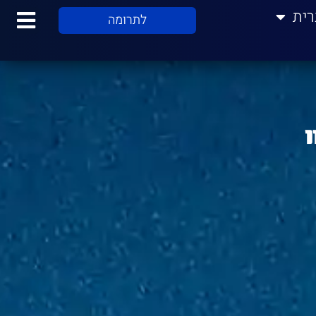
רית
לתרומה