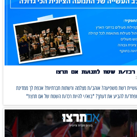
רכז/ת שטח לתנועת אם תרצו
אושיית רשת משפיעה? אוהב/ת מצלמה ורשתות חברתיות? אכפת לך ממדינת
מפחד/ת להביע את דעתך? *בוא/י להיות רכז/ת השטח של אם תרצו!*